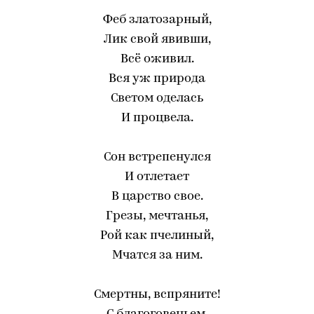
Феб златозарный,
Лик свой явивши,
Всё оживил.
Вся уж природа
Светом оделась
И процвела.
Сон встрепенулся
И отлетает
В царство свое.
Грезы, мечтанья,
Рой как пчелиный,
Мчатся за ним.
Смертны, вспряните!