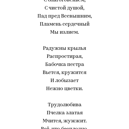
С благоговеньем,
С чистой душой,
Пад пред Всевышним,
Пламень сердечный
Мы излием.
Радужны крылья
Распростирая,
Бабочка пестра
Вьется, кружится
И лобызает
Нежно цветки.
Трудолюбива
Пчелка златая
Мчится, жужжит.