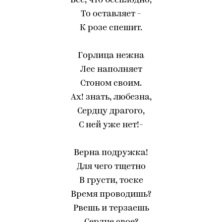
Всё, что бесплодно,
То оставляет -
К розе спешит.
Горлица нежна
Лес наполняет
Стоном своим.
Ах! знать, любезна,
Сердцу драгого,
С ней уже нет!-
Верна подружка!
Для чего тщетно
В грусти, тоске
Время проводишь?
Рвешь и терзаешь