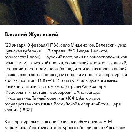
Василий Жуковский
(29 января [9 февраля] 1783, село Мишенское, Белёвский уезд,
Тульская губерния — 12 апреля 1852, Баден, Великое
герцогство Баден) — русский поэт, один из основоположников
романтизма в русской поэзии, сочинивший множество элегий,
посланий, песен, романсов, баллад и эпических произведений.
Также известен как переводчик поэзии и прозы, литературный
критик, педагог. В 1817—1841 годах учитель русского языка
великой княгини, а затем императрицы Александры
Фёдоровны и наставник цесаревича Александра
Николаевича. Тайный советник (1841). Автор слов
государственного гимна Российской империи «Боже, Царя
храни!» (1833).
В литературном отношении считал себя учеником Н. М.
Карамзина. Участник литературного объединения «Арзамас»