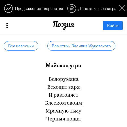
Продвижение творчества
Денежные вознагражден
Войти
Все классики
Все стихи Василия Жуковского
Майское утро
Белорумяна
Всходит заря
И разгоняет
Блеском своим
Мрачную тьму
Черныя нощи.