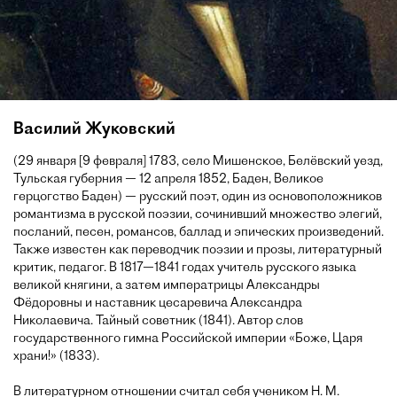
Василий Жуковский
(29 января [9 февраля] 1783, село Мишенское, Белёвский уезд,
Тульская губерния — 12 апреля 1852, Баден, Великое
герцогство Баден) — русский поэт, один из основоположников
романтизма в русской поэзии, сочинивший множество элегий,
посланий, песен, романсов, баллад и эпических произведений.
Также известен как переводчик поэзии и прозы, литературный
критик, педагог. В 1817—1841 годах учитель русского языка
великой княгини, а затем императрицы Александры
Фёдоровны и наставник цесаревича Александра
Николаевича. Тайный советник (1841). Автор слов
государственного гимна Российской империи «Боже, Царя
храни!» (1833).
В литературном отношении считал себя учеником Н. М.