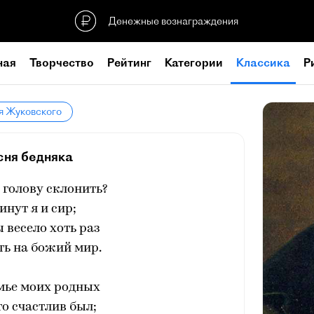
Денежные вознаграждения
ная
Творчество
Рейтинг
Категории
Классика
Р
я Жуковского
сня бедняка
 голову склонить?
инут я и сир;
ы весело хоть раз
ть на божий мир.
емье моих родных
о счастлив был;