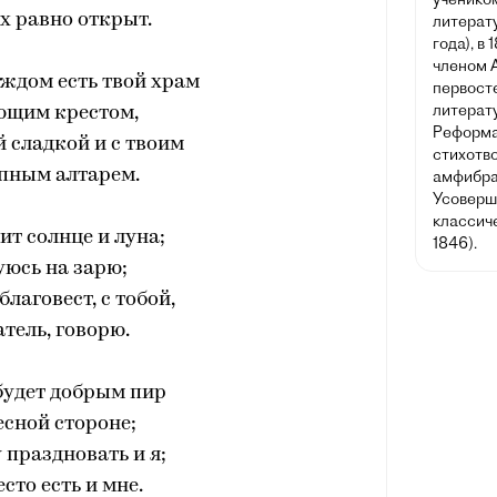
ех равно открыт.
литерату
года), в
членом 
аждом есть твой храм
первост
литерату
ющим крестом,
Реформат
 сладкой и с твоим
стихотв
пным алтарем.
амфибра
Усоверш
классич
ит солнце и луна;
1846).
юсь на зарю;
благовест, с тобой,
атель, говорю.
будет добрым пир
есной стороне;
 праздновать и я;
сто есть и мне.