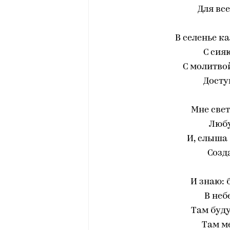
Для вс
В селенье к
С сия
С молитвой
Досту
Мне свет
Любу
И, слыша 
Созд
И знаю: 
В неб
Там буду
Там ме