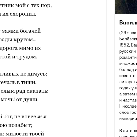
утник мой с тех пор,
я их схоронил.
Васил
 замки богачей
(29 янва
Белёвски
сады кругом...
1852, Ба
дорога мимо их
русский 
отой и трудом.
романти
множеств
баллад и
стливых не дичусь;
известен
литерату
ечаль в тиши;
годах уч
селым рад сказать:
а затем
омочь! от души.
и наста
Николаев
слов го
 бог, не вовсе ж я
империи 
ою позабыт;
В литер
к милости твоей
учеником