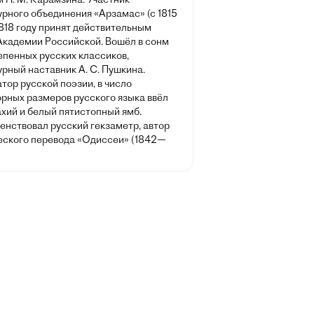
рного объединения «Арзамас» (с 1815
 1818 году принят действительным
Академии Российской. Вошёл в сонм
епенных русских классиков,
рный наставник А. С. Пушкина.
ор русской поэзии, в число
орных размеров русского языка ввёл
хий и белый пятистопный ямб.
енствовал русский гекзаметр, автор
еского перевода «Одиссеи» (1842—