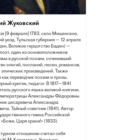
ий Жуковский
ря [9 февраля] 1783, село Мишенское,
й уезд, Тульская губерния — 12 апреля
ден, Великое герцогство Баден) —
поэт, один из основоположников
зма в русской поэзии, сочинивший
о элегий, посланий, песен, романсов,
 эпических произведений. Также
 как переводчик поэзии и прозы,
рный критик, педагог. В 1817—1841
итель русского языка великой княгини,
 императрицы Александры Фёдоровны
вник цесаревича Александра
ича. Тайный советник (1841). Автор
сударственного гимна Российской
«Боже, Царя храни!» (1833).
атурном отношении считал себя
 Н. М. Карамзина. Участник