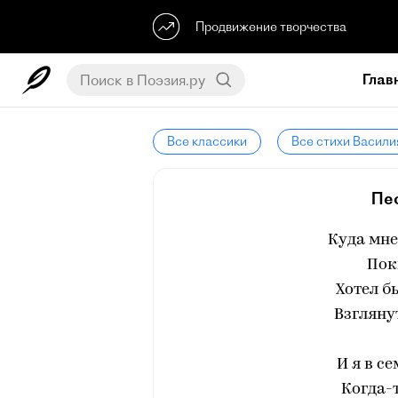
Продвижение творчества
Глав
Все классики
Все стихи Васили
Пе
Куда мне
Пок
Хотел б
Взгляну
И я в с
Когда-т