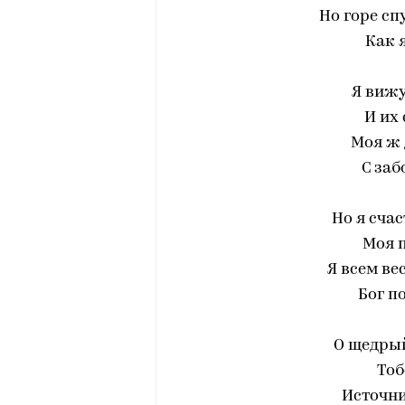
Но горе сп
Как 
Я вижу
И их 
Моя ж 
С заб
Но я сча
Моя п
Я всем ве
Бог п
О щедрый
Тоб
Источни