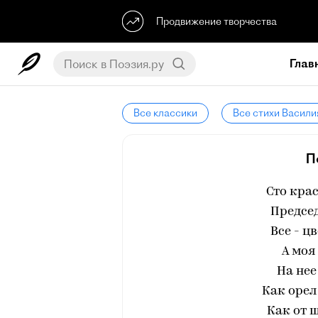
Продвижение творчества
Глав
Все классики
Все стихи Васили
П
Сто кра
Председ
Все - ц
А моя
На нее
Как орел
Как от 