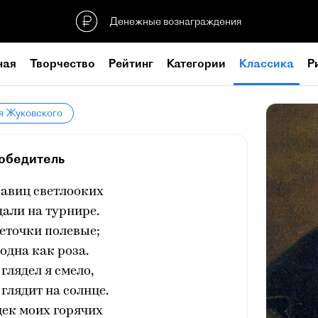
Денежные вознаграждения
ная
Творчество
Рейтинг
Категории
Классика
Р
я Жуковского
обедитель
савиц светлооких
али на турнире.
веточки полевые;
 одна как роза.
 глядел я смело,
 глядит на солнце.
щек моих горячих