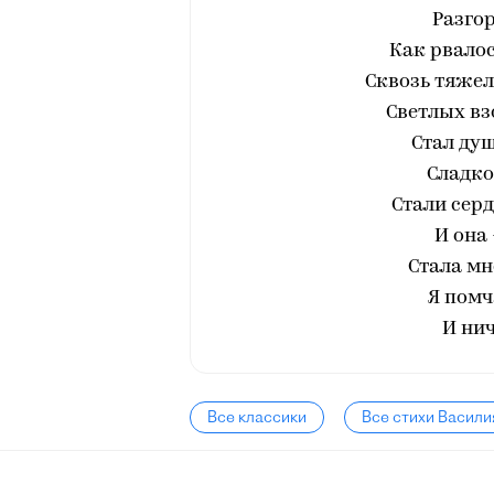
Разгор
Как рвалос
Сквозь тяжел
Светлых вз
Стал ду
Сладк
Стали сер
И она 
Стала мн
Я помч
И нич
Все классики
Все стихи Васили