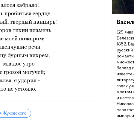
алося забрало!
ь пробиться сердце
Васил
ый, твердый панцирь!
оров тихий пламень
(29 янва
Белёвски
ше моей пожаром;
1852, Ба
ошепчущие речи
русский 
дцу бурным вихрем;
романти
множеств
- младое утро -
баллад и
е грозой могучей;
известен
литерату
ался, я ударил -
годах уч
то не устояло.
а затем
и наста
Николаев
слов го
я Жуковского
империи 
В литер
учеником