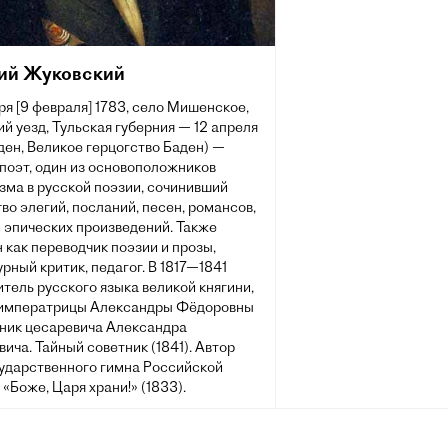
ий Жуковский
ря [9 февраля] 1783, село Мишенское,
й уезд, Тульская губерния — 12 апреля
ден, Великое герцогство Баден) —
поэт, один из основоположников
зма в русской поэзии, сочинивший
о элегий, посланий, песен, романсов,
 эпических произведений. Также
 как переводчик поэзии и прозы,
рный критик, педагог. В 1817—1841
итель русского языка великой княгини,
 императрицы Александры Фёдоровны
вник цесаревича Александра
ича. Тайный советник (1841). Автор
сударственного гимна Российской
«Боже, Царя храни!» (1833).
атурном отношении считал себя
 Н. М. Карамзина. Участник