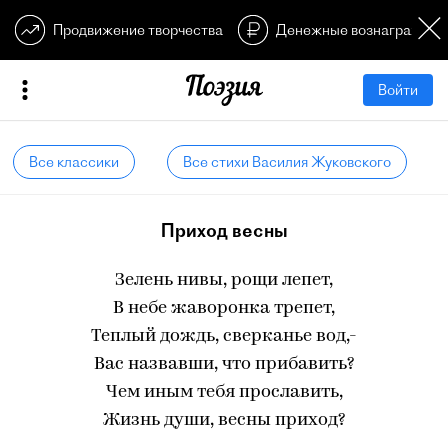
Продвижение творчества
Денежные вознагражден
Войти
Все классики
Все стихи Василия Жуковского
Приход весны
Зелень нивы, рощи лепет,
В небе жаворонка трепет,
Теплый дождь, сверканье вод,-
Вас назвавши, что прибавить?
Чем иным тебя прославить,
Жизнь души, весны приход?