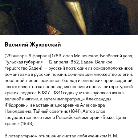
Василий Жуковский
(29 января [9 февраля] 1783, село Мишенское, Белёвский уезд,
Тульская губерния — 12 апреля 1852, Баден, Великое
герцогство Баден) — русский поэт, один из основоположников
романтизма в русской поэзии, сочинивший множество элегий,
посланий, песен, романсов, баллад и эпических произведений.
Также известен как переводчик поэзии и прозы, литературный
критик, педагог. В 1817—1841 годах учитель русского языка
великой княгини, а затем императрицы Александры
Фёдоровны и наставник цесаревича Александра
Николаевича. Тайный советник (1841). Автор слов
государственного гимна Российской империи «Боже, Царя
храни!» (1833).
В литературном отношении считал себя учеником Н. М.