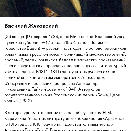
Василий Жуковский
(29 января [9 февраля] 1783, село Мишенское, Белёвский уезд,
Тульская губерния — 12 апреля 1852, Баден, Великое
герцогство Баден) — русский поэт, один из основоположников
романтизма в русской поэзии, сочинивший множество элегий,
посланий, песен, романсов, баллад и эпических произведений.
Также известен как переводчик поэзии и прозы, литературный
критик, педагог. В 1817—1841 годах учитель русского языка
великой княгини, а затем императрицы Александры
Фёдоровны и наставник цесаревича Александра
Николаевича. Тайный советник (1841). Автор слов
государственного гимна Российской империи «Боже, Царя
храни!» (1833).
В литературном отношении считал себя учеником Н. М.
Карамзина. Участник литературного объединения «Арзамас»
(с 1815 года), в 1818 году принят действительным членом
Академии Российской. Вошёл в сонм первостепенных русских