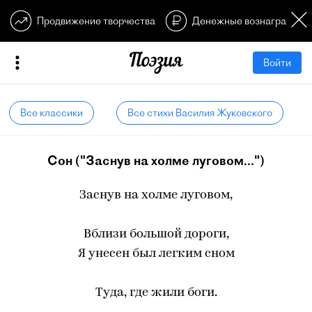
Продвижение творчества
Денежные вознагражден
Войти
Все классики
Все стихи Василия Жуковского
Сон ("Заснув на холме луговом...")
Заснув на холме луговом,
Вблизи большой дороги,
Я унесен был легким сном
Туда, где жили боги.