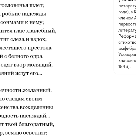
гословенья шлет;
литерату
года), в
, робкие надежды
членом 
 сонмами к нему;
первост
литерату
ится глас хвалебный,
Реформат
тит слеза и вздох;
стихотв
лестящего престола
амфибра
Усоверш
 с бедного одра
классич
водят взор молящий,
1846).
яний ждут его...
вечности желанный,
по следам своим
женства вожделенны
радость насаждай...
т твой благодатный,
р, землю освежит;