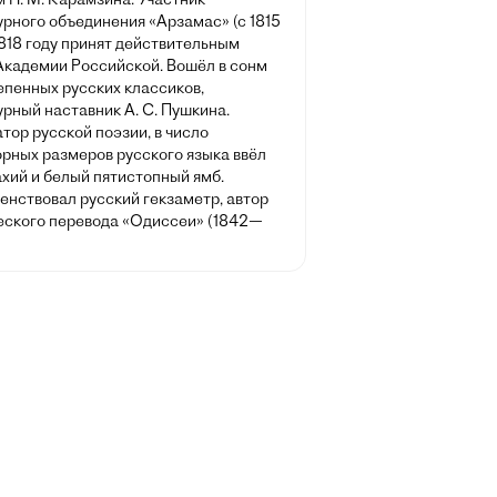
рного объединения «Арзамас» (с 1815
 1818 году принят действительным
Академии Российской. Вошёл в сонм
епенных русских классиков,
рный наставник А. С. Пушкина.
ор русской поэзии, в число
орных размеров русского языка ввёл
хий и белый пятистопный ямб.
енствовал русский гекзаметр, автор
еского перевода «Одиссеи» (1842—