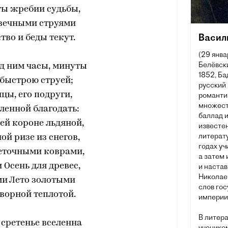
ты жребии судьбы,
 вечными струями
Васил
во и беды текут.
(29 янва
Белёвски
ед ним часы, минуты
1852, Ба
быстрою струей;
русский 
цы, его подруги,
романти
множеств
ленной благодать:
баллад и
ей короне льдяной,
известен
литерату
ой ризе из снегов,
годах уч
веточными коврами,
а затем
 Осень для древес,
и наста
Николаев
ми Лето золотыми
слов го
ворной теплотой.
империи 
В литер
о сретенье вселенна
учеником