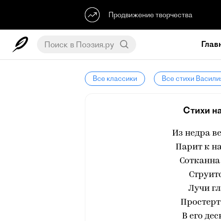
Продвижение творчества
Глав
Все классики
Все стихи Васили
Стихи на
Из недра в
Парит к н
Сотканна
Струитс
Лучи гл
Простерт 
В его де