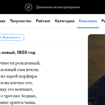
Денежные вознаграждения
ная
Творчество
Рейтинг
Категории
Классика
Р
я Жуковского
 новый, 1800 год
ечности рожденный,
ам юный сын веков;
 из зарей порфира
я на плечах его;
аву его венчают,
о чреслах Зодиак,
снице зрится чаша,