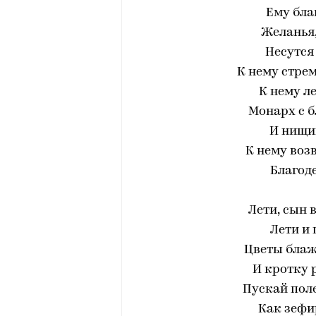
Ему бла
Желанья
Несутся
К нему стрем
К нему ле
Монарх с б
И нищий
К нему воз
Благоде
Лети, сын 
Лети и 
Цветы бла
И кротку 
Пускай поле
Как зефи