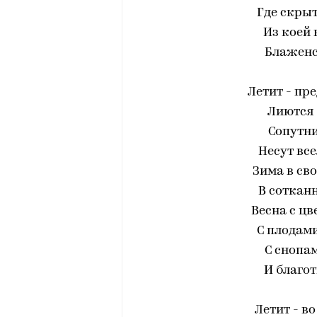
Где скры
Из коей
Блаженст
Летит - пр
Лиются 
Сопутни
Несут все
Зима в сво
В сотканн
Весна с ц
С плодами
С снопа
И благот
Летит - в