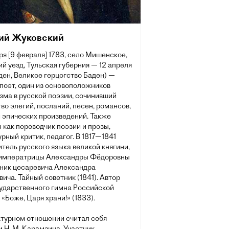
ий Жуковский
ря [9 февраля] 1783, село Мишенское,
й уезд, Тульская губерния — 12 апреля
ден, Великое герцогство Баден) —
поэт, один из основоположников
зма в русской поэзии, сочинивший
о элегий, посланий, песен, романсов,
 эпических произведений. Также
 как переводчик поэзии и прозы,
рный критик, педагог. В 1817—1841
итель русского языка великой княгини,
 императрицы Александры Фёдоровны
вник цесаревича Александра
ича. Тайный советник (1841). Автор
сударственного гимна Российской
«Боже, Царя храни!» (1833).
атурном отношении считал себя
 Н. М. Карамзина. Участник