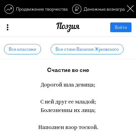
Продвижение творчества
Денежные вознагражден
Войти
Все классики
Все стихи Василия Жуковского
Счастие во сне
Дорогой шла девица;
С ней друг ее младой;
Болезненны их лица;
Наполнен взор тоской.