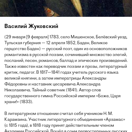
Василий Жуковский
(29 января [9 февраля] 1783, село Мишенское, Белёвский уезд,
Тульская губерния — 12 апреля 1852, Баден, Великое
герцогство Баден) — русский поэт, один из основоположников
романтизма в русской поэзии, сочинивший множество элегий,
посланий, песен, романсов, баллад и эпических произведений.
Также известен как переводчик поэзии и прозы, литературный
критик, педагог. В 1817—1841 годах учитель русского языка
великой княгини, а затем императрицы Александры
Фёдоровны и наставник цесаревича Александра
Николаевича. Тайный советник (1841). Автор слов
государственного гимна Российской империи «Боже, Царя
храни!» (1833).
В литературном отношении считал себя учеником Н. М.
Карамзина. Участник литературного объединения «Арзамас»
(с 1815 года), в 1818 году принят действительным членом
Академии Российской. Вошёл в сонм первостепенных русских