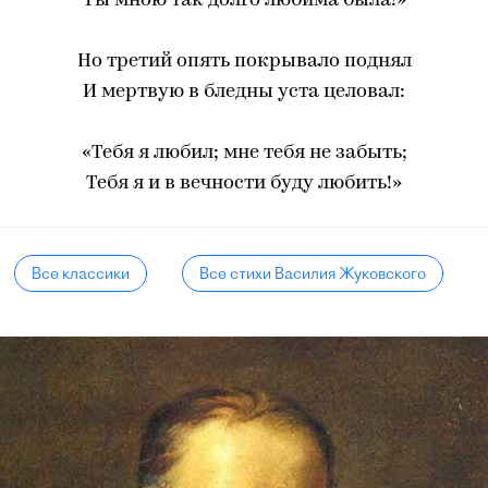
Ты мною так долго любима была!»
Но третий опять покрывало поднял
И мертвую в бледны уста целовал:
«Тебя я любил; мне тебя не забыть;
Тебя я и в вечности буду любить!»
Все классики
Все стихи Василия Жуковского