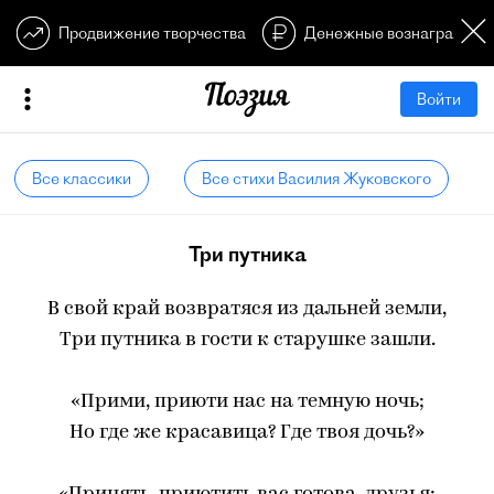
Продвижение творчества
Денежные вознагражден
Войти
Все классики
Все стихи Василия Жуковского
Три путника
В свой край возвратяся из дальней земли,
Три путника в гости к старушке зашли.
«Прими, приюти нас на темную ночь;
Но где же красавица? Где твоя дочь?»