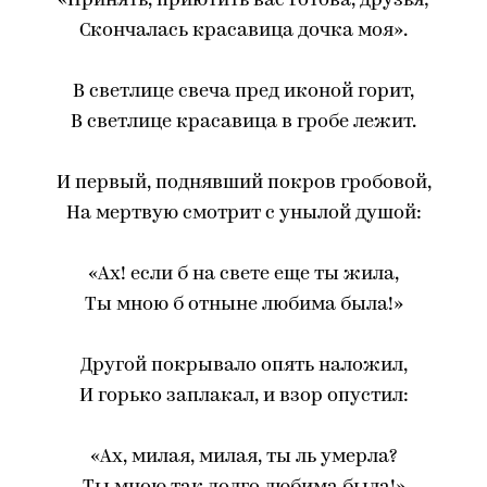
«Принять, приютить вас готова, друзья;
Скончалась красавица дочка моя».
В светлице свеча пред иконой горит,
В светлице красавица в гробе лежит.
И первый, поднявший покров гробовой,
На мертвую смотрит с унылой душой:
«Ах! если б на свете еще ты жила,
Ты мною б отныне любима была!»
Другой покрывало опять наложил,
И горько заплакал, и взор опустил:
«Ах, милая, милая, ты ль умерла?