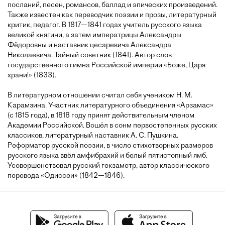
посланий, песен, романсов, баллад и эпических произведений.
Также известен как переводчик поэзии и прозы, литературный
критик, педагог. В 1817—1841 годах учитель русского языка
великой княгини, а затем императрицы Александры
Фёдоровны и наставник цесаревича Александра
Николаевича. Тайный советник (1841). Автор слов
государственного гимна Российской империи «Боже, Царя
храни!» (1833).
В литературном отношении считал себя учеником Н. М.
Карамзина. Участник литературного объединения «Арзамас»
(с 1815 года), в 1818 году принят действительным членом
Академии Российской. Вошёл в сонм первостепенных русских
классиков, литературный наставник А. С. Пушкина.
Реформатор русской поэзии, в число стихотворных размеров
русского языка ввёл амфибрахий и белый пятистопный ямб.
Усовершенствовал русский гекзаметр, автор классического
перевода «Одиссеи» (1842—1846).