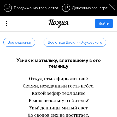
Продвижение творчества
Денежные вознагражден
Войти
Все классики
Все стихи Василия Жуковского
Узник к мотыльку, влетевшему в его
темницу
Откуда ты, эфира житель?
Скажи, нежданный гость небес,
Какой зефир тебя занес
В мою печальную обитель?
Увы! денницы милый свет
До сводов сих не достигает;