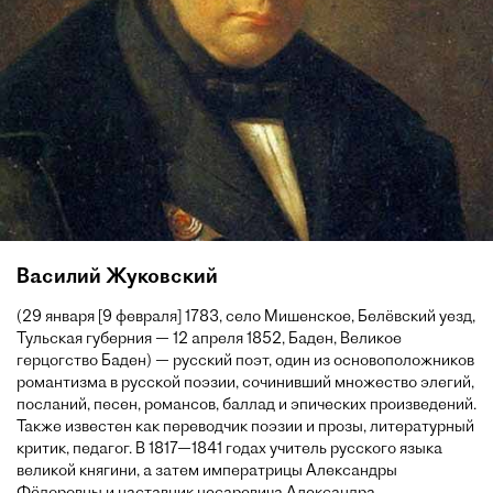
Василий Жуковский
(29 января [9 февраля] 1783, село Мишенское, Белёвский уезд,
Тульская губерния — 12 апреля 1852, Баден, Великое
герцогство Баден) — русский поэт, один из основоположников
романтизма в русской поэзии, сочинивший множество элегий,
посланий, песен, романсов, баллад и эпических произведений.
Также известен как переводчик поэзии и прозы, литературный
критик, педагог. В 1817—1841 годах учитель русского языка
великой княгини, а затем императрицы Александры
Фёдоровны и наставник цесаревича Александра