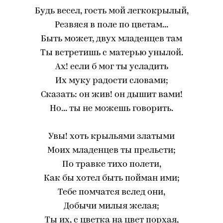
Будь весел, гость мой легкокрылый,
Резвяся в поле по цветам...
Быть может, двух младенцев там
Ты встретишь с матерью унылой.
Ах! если б мог ты усладить
Их муку радости словами;
Сказать: он жив! он дышит вами!
Но... ты не можешь говорить.
Увы! хоть крыльями златыми
Моих младенцев ты прельсти;
По травке тихо полети,
Как бы хотел быть пойман ими;
Тебе помчатся вслед они,
Добычи милыя желая;
Ты их, с цветка на цвет порхая,