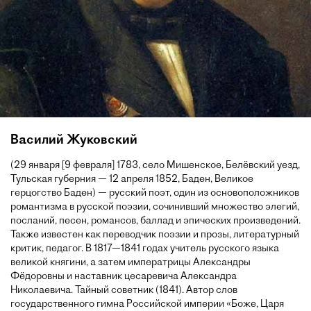
Василий Жуковский
(29 января [9 февраля] 1783, село Мишенское, Белёвский уезд,
Тульская губерния — 12 апреля 1852, Баден, Великое
герцогство Баден) — русский поэт, один из основоположников
романтизма в русской поэзии, сочинивший множество элегий,
посланий, песен, романсов, баллад и эпических произведений.
Также известен как переводчик поэзии и прозы, литературный
критик, педагог. В 1817—1841 годах учитель русского языка
великой княгини, а затем императрицы Александры
Фёдоровны и наставник цесаревича Александра
Николаевича. Тайный советник (1841). Автор слов
государственного гимна Российской империи «Боже, Царя