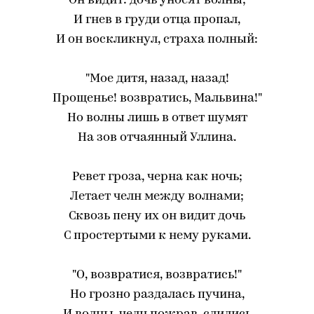
Он видит: дочь уносят волны;
И гнев в груди отца пропал,
И он воскликнул, страха полный:
"Мое дитя, назад, назад!
Прощенье! возвратись, Мальвина!"
Но волны лишь в ответ шумят
На зов отчаянный Уллина.
Ревет гроза, черна как ночь;
Летает челн между волнами;
Сквозь пену их он видит дочь
С простертыми к нему руками.
"О, возвратися, возвратись!"
Но грозно раздалась пучина,