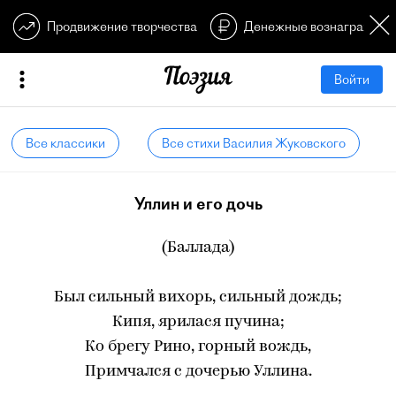
Продвижение творчества
Денежные вознагражден
Войти
Все классики
Все стихи Василия Жуковского
Уллин и его дочь
(Баллада)
Был сильный вихорь, сильный дождь;
Кипя, ярилася пучина;
Ко брегу Рино, горный вождь,
Примчался с дочерью Уллина.