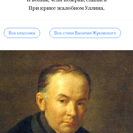
И волны, челн пожрав, слились
При крике жалобном Уллина.
Все классики
Все стихи Василия Жуковского