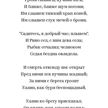
Гроза сильней, пучина злей,
И ближе, ближе шум погони;
Им слышен тяжкий храп коней,
Им слышен стук мечей о брони.
"Садитесь, в добрый час; плывем".
И Рино сел, с ним дева села;
Рыбак отчалил; челноком
Седая бездна овладела.
И смерть отвсюду им: открыт
Пред ними зев пучины жадный;
За ними с берега грозит
Уллин, как буря беспощадный.
Уллин ко брегу прискакал;