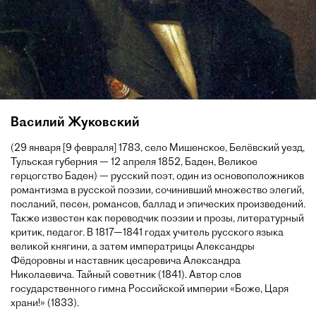
Василий Жуковский
(29 января [9 февраля] 1783, село Мишенское, Белёвский уезд,
Тульская губерния — 12 апреля 1852, Баден, Великое
герцогство Баден) — русский поэт, один из основоположников
романтизма в русской поэзии, сочинивший множество элегий,
посланий, песен, романсов, баллад и эпических произведений.
Также известен как переводчик поэзии и прозы, литературный
критик, педагог. В 1817—1841 годах учитель русского языка
великой княгини, а затем императрицы Александры
Фёдоровны и наставник цесаревича Александра
Николаевича. Тайный советник (1841). Автор слов
государственного гимна Российской империи «Боже, Царя
храни!» (1833).