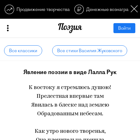
Продвижение творчества
Денежные вознагражден
Войти
Все классики
Все стихи Василия Жуковского
Явление поэзии в виде Лалла Рук
К востоку я стремлюсь душою!
Прелестная впервые там
Явилась в блеске над землею
Обрадованным небесам.
Как утро нового творенья,