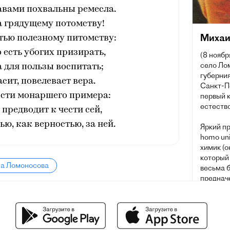
авами похвальны ремесла.
а грядущему потомству!
Михаи
тью полезному питомству:
 есть убогих призирать,
(8 ноябр
село Ло
 для пользы воспитать;
губерния
асит, повелевает вера.
Санкт-П
сти монаршего примера:
первый 
естеств
 предводит к чести сей,
ю, как верностью, за ней.
Яркий пр
homo uni
химик (о
который
ла Ломоносова
весьма б
преднач
химичес
кинетиче
предвос
строени
законы, 