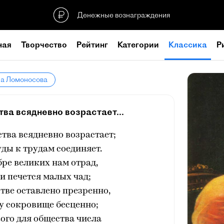
Денежные вознаграждения
ная
Творчество
Рейтинг
Категории
Классика
Р
ла Ломоносова
ва всядневно возрастает...
тва всядневно возрастает;
ды к трудам соединяет.
бре великих нам отрад,
и печется малых чад;
стве оставлено презренно,
у сокровище бесценно;
ого для общества числа