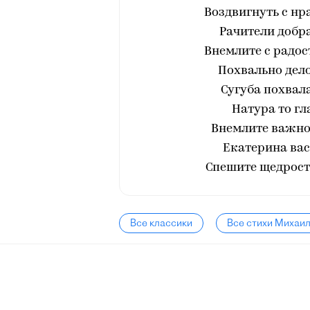
Воздвигнуть с нр
Рачители добр
Внемлите с радос
Похвально дело
Сугуба похвала
Натура то гл
Внемлите важно
Екатерина вас
Спешите щедрость
Все классики
Все стихи Михаи