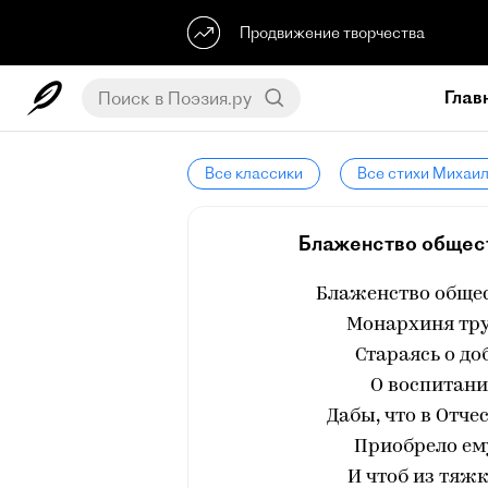
Продвижение творчества
Глав
Все классики
Все стихи Михаи
Блаженство общест
Блаженство общес
Монархиня тру
Стараясь о до
О воспитани
Дабы, что в Отче
Приобрело ем
И чтоб из тяжк