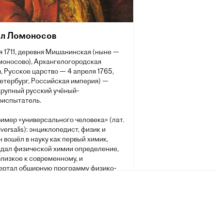
л Ломоносов
я 1711, деревня Мишанинская (ныне —
моносово), Архангелогородская
, Русское царство — 4 апреля 1765,
етербург, Российская империя) —
крупный русский учёный-
оиспытатель.
имер «универсального человека» (лат.
versalis): энциклопедист, физик и
н вошёл в науку как первый химик,
 дал физической химии определение,
лизкое к современному, и
ертал обширную программу физико-
ких исследований; его молекулярно-
ская теория тепла во многом
хитила современное представление о
и материи и многие фундаментальные
в числе которых одно из начал