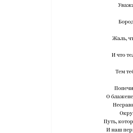
Уважа
Бород
Жаль, ч
И что т
Тем те
Попечи
О блаженс
Несрав
Окру
Путь, кото
И наш пер