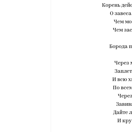
Корень дей
О завес
Чем мо
Чем зас
Борода пр
Через 
Заплет
И всю х
По все
Через
Завив
Дайте 
И кру