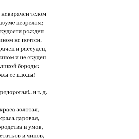
 невзрачен телом
азуме незрелом;
скудости рожден
ином не почтен,
рачен и рассуден,
ином и не скуден
еликой бороды:
вы ее плоды!
едорогая!.. и т. д.
краса золотая,
краса даровая,
родства и умов,
статков и чинов,