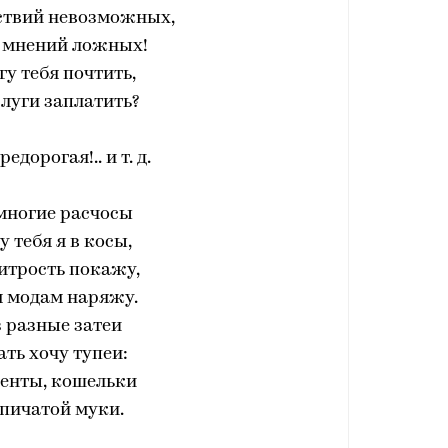
ствий невозможных,
а мнений ложных!
гу тебя почтить,
луги заплатить?
едорогая!.. и т. д.
многие расчосы
у тебя я в косы,
итрость покажу,
м модам наряжу.
 разные затеи
ать хочу тупеи:
ленты, кошельки
пичатой муки.