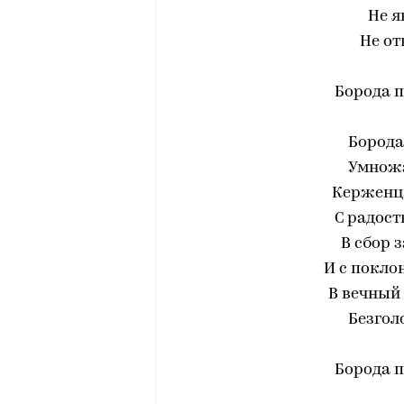
Не я
Не от
Борода пр
Борода
Умножа
Керженц
С радост
В сбор 
И с покло
В вечный
Безгол
Борода пр