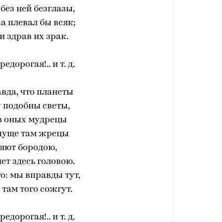
без ней безглазы,
за плевал бы всяк;
и здрав их зрак.
едорогая!.. и т. д.
вда, что планеты
 подобны светы,
в оных мудрецы
 пуще там жрецы
яют бородою,
нет здесь головою.
о: мы вправды тут,
 там того сожгут.
едорогая!.. и т. д.