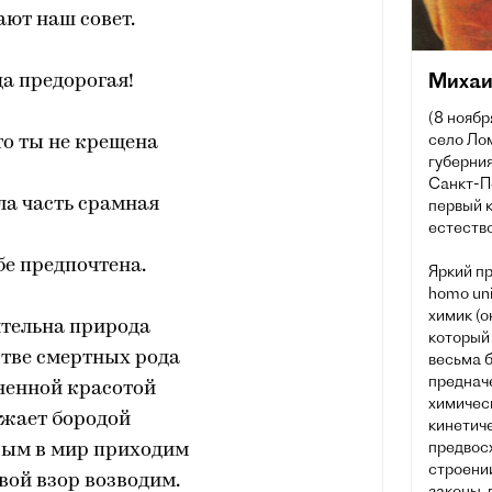
ют наш совет.
Михаи
а предорогая!
(8 ноябр
село Ло
то ты не крещена
губерния
Санкт-П
ела часть срамная
первый 
естеств
бе предпочтена.
Яркий пр
homo uni
химик (о
тельна природа
который
тве смертных рода
весьма б
преднач
ненной красотой
химичес
жает бородой
кинетиче
предвос
рым в мир приходим
строени
вой взор возводим.
законы, 