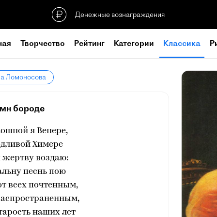
Денежные вознаграждения
ная
Творчество
Рейтинг
Категории
Классика
Р
ла Ломоносова
имн бороде
ошной я Венере,
одливой Химере
 жертву воздаю:
альну песнь пою
от всех почтенным,
распространенным,
тарость наших лет