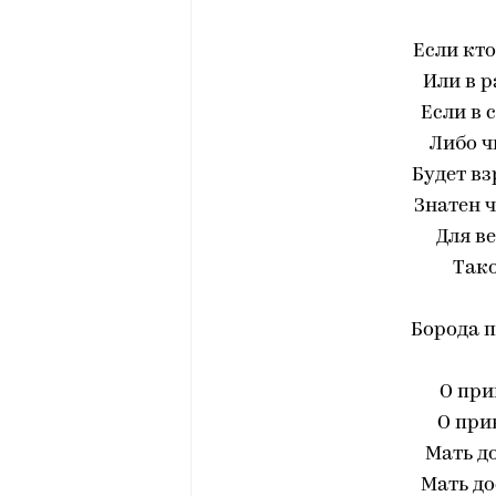
Если кто
Или в р
Если в 
Либо ч
Будет вз
Знатен ч
Для в
Тако
Борода пр
О при
О при
Мать до
Мать до