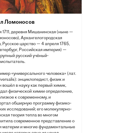
л Ломоносов
я 1711, деревня Мишанинская (ныне —
моносово), Архангелогородская
, Русское царство — 4 апреля 1765,
етербург, Российская империя) —
крупный русский учёный-
оиспытатель.
имер «универсального человека» (лат.
versalis): энциклопедист, физик и
н вошёл в науку как первый химик,
 дал физической химии определение,
лизкое к современному, и
ертал обширную программу физико-
ких исследований; его молекулярно-
ская теория тепла во многом
хитила современное представление о
и материи и многие фундаментальные
в числе которых одно из начал