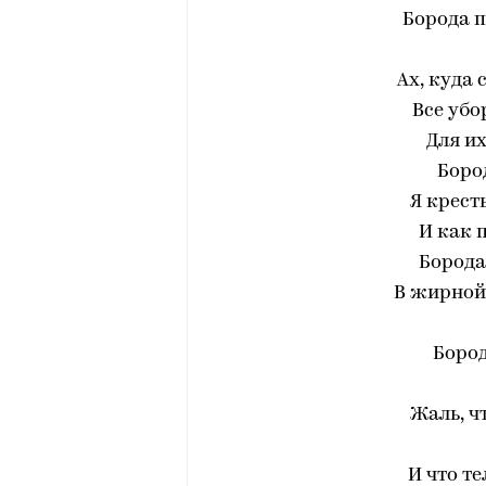
Борода пр
Ах, куда 
Все убо
Для их
Боро
Я крес
И как 
Борода
В жирной
Бород
Жаль, ч
И что т