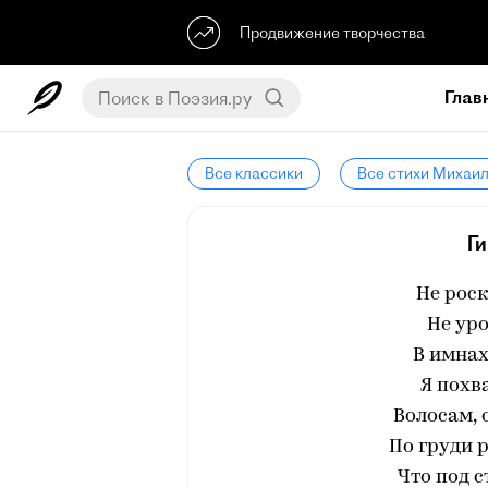
Продвижение творчества
Глав
Все классики
Все стихи Михаи
Г
Не роск
Не ур
В имнах
Я похв
Волосам, 
По груди 
Что под с