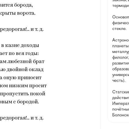
вится борода,
термоди
крыты ворота.
Основоп
физичес
стекле.
едорогая!.. и т. д.
Астроно
 в казне доходы
планеты 
металлур
ет по вся годы:
филолог,
ам любезной брат
развития
образов
ью двойной оклад
универси
за оную приносит
честь).
ном низким просит
Статский
 пропустить покой
действи
овым с бородой.
Императ
почётны
Болонск
едорогая!.. и т. д.