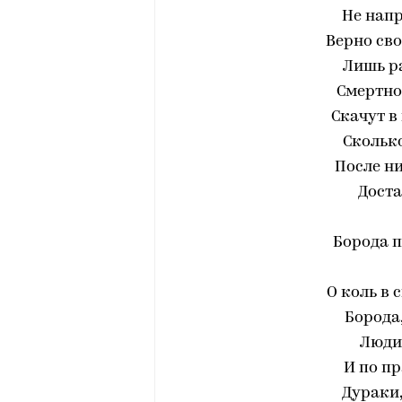
Не напр
Верно сво
Лишь ра
Смертной
Скачут в
Сколько
После ни
Доста
Борода пр
О коль в 
Борода,
Люди
И по пр
Дураки,