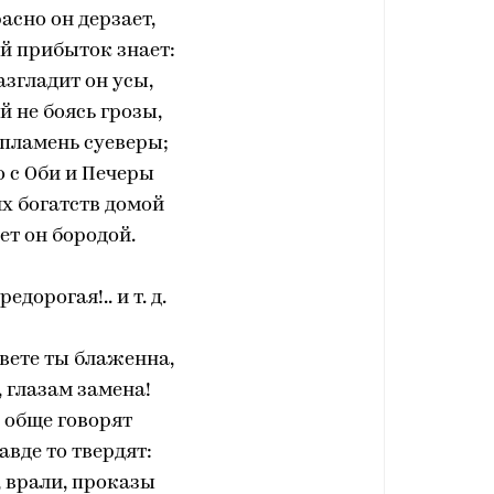
асно он дерзает,
й прибыток знает:
згладит он усы,
 не боясь грозы,
 пламень суеверы;
 с Оби и Печеры
х богатств домой
ет он бородой.
едорогая!.. и т. д.
свете ты блаженна,
 глазам замена!
 обще говорят
авде то твердят:
 врали, проказы