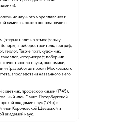
намики).
оложник научного мореплавания и
кой химии; заложил основы науки о
м (открыл наличие атмосферы у
Венеры), приборостроитель, географ,
г, геолог. Также поэт, художник,
 генеалог, историограф; поборник
 отечественных науки, экономики,
ания (разработал проект Московского
тета, впоследствии названного в его
 советник, профессор химии (1745),
тельный член Санкт-Петербургской
орской академии наук (1745) и
й член Королевской Шведской и
ой академий наук.