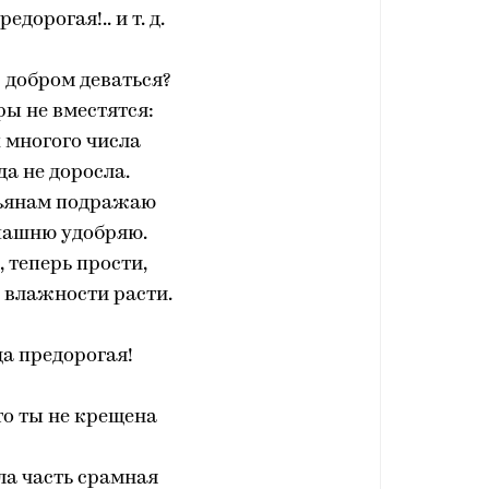
едорогая!.. и т. д.
с добром деваться?
ры не вместятся:
 многого числа
да не доросла.
тьянам подражаю
пашню удобряю.
, теперь прости,
 влажности расти.
а предорогая!
то ты не крещена
ела часть срамная