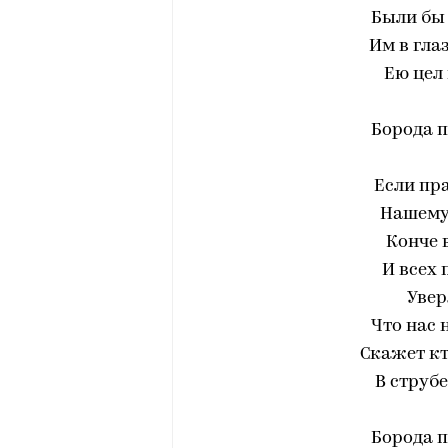
Были бы 
Им в гла
Ею цел 
Борода пр
Если пра
Нашему
Конче 
И всех
Увер
Что нас 
Скажет кт
В струбе
Борода пр