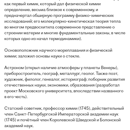
как первый химик, который дал физической химии
определение, весьма близкое к современному, и
предначертал обширную программу физико-химических
исследований; его молекулярно-кинетическая теория тепла
во многом предвосхитила современное представление о
строении материи и многие фундаментальные законы, в числе
которых одно из начал термодинамики).
Основоположник научного мореплавания и физической
химии; заложил основы науки о стекле.
Астроном (открыл наличие атмосферы у планеты Венеры),
приборостроитель, географ, металлург, геолог. Также поэт,
художник, филолог, генеалог, историограф; поборник развития
отечественных науки, экономики, образования (разработал
проект Московского университета, впоследствии названного
в его честь).
Статский советник, профессор химии (1745), действительный
член Санкт-Петербургской Императорской академии наук
(1745) и почётный член Королевской Шведской и Болонской
академий наук.