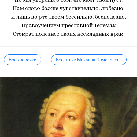
Но мы уверены о том, что мозг твой пуст.
Нам слово божие чувствительно, любезно,
И лишь во рте твоем бессильно, бесполезно.
Нравоучением преславной Телемак
Стократ полезнее твоих нескладных врак.
Все классики
Все стихи Михаила Ломоносова