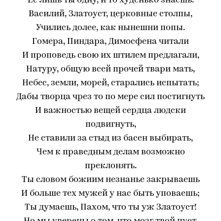
Ее лишь ты одну, и то худенько знаешь.
Василий, Златоуст, церковные столпы,
Учились долее, как нынешни попы.
Гомера, Пиндара, Димосфена читали
И проповедь свою их штилем предлагали,
Натуру, общую всей прочей твари мать,
Небес, земли, морей, старались испытать;
Дабы творца чрез то по мере сил постигнуть
И важностью вещей сердца людски
подвигнуть,
Не ставили за стыд из басен выбирать,
Чем к праведным делам возможно
преклонять.
Ты словом божиим незнанье закрываешь
И больше тех мужей у нас быть уповаешь;
Ты думаешь, Пахом, что ты уж Златоуст!