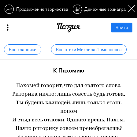
Продвижение творчества
Денежные вознагражден
Войти
Все классики
Все стихи Михаила Ломоносова
К Пахомию
Пахомей говорит, что для святого слова
Риторика ничто; лишь совесть будь готова.
Ты будешь казнодей, лишь только стань
попом
И стыд весь отложи. Однако врешь, Пахом.
Начто риторику совсем пренебрегаешь?