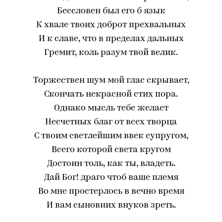
Бессловен был его б язык
К хвале твоих доброт прехвальных
И к славе, что в пределах дальных
Гремит, коль разум твой велик.
Торжествен шум мой глас скрывает,
Скончать некрасной стих пора.
Однако мысль тебе желает
Несчетных благ от всех творца
С твоим светлейшим ввек супругом,
Всего которой света кругом
Достоин толь, как ты, владеть.
Дай Бог! драго чтоб ваше племя
Во мне простерлось в вечно время
И вам сыновних внуков зреть.