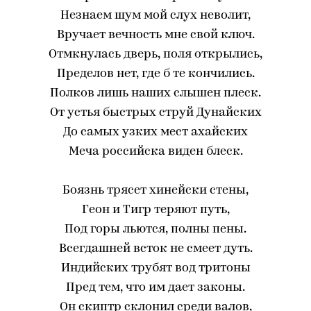
Незнаем шум мой слух неволит,
Вручает вечность мне свой ключ.
Отмкнулась дверь, поля открылись,
Пределов нет, где б те кончились.
Полков лишь наших слышен плеск.
От устья быстрых струй Дунайских
До самых узких мест ахайских
Меча российска виден блеск.
Боязнь трясет хинейски стены,
Геон и Тигр теряют путь,
Под горы льются, полны пены.
Всегдашней всток не смеет дуть.
Индийских трубят вод тритоны
Пред тем, что им дает законы.
Он скиптр склонил среди валов,