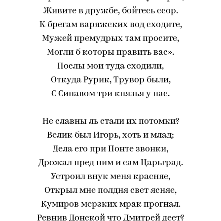
Живите в дружбе, бойтесь ссор.
К брегам варяжских вод сходите,
Мужей премудрых там просите,
Могли б которы править вас».
Послы мои туда сходили,
Откуда Рурик, Трувор были,
С Синавом три князья у нас.
Не славны ль стали их потомки?
Велик был Игорь, хоть и млад;
Дела его при Понте звонки,
Дрожал пред ним и сам Царьград.
Устроил внук меня красняе,
Открыл мне полдня свет ясняе,
Кумиров мерзких мрак прогнал.
Ревнив Донской что Дмитрей деет?