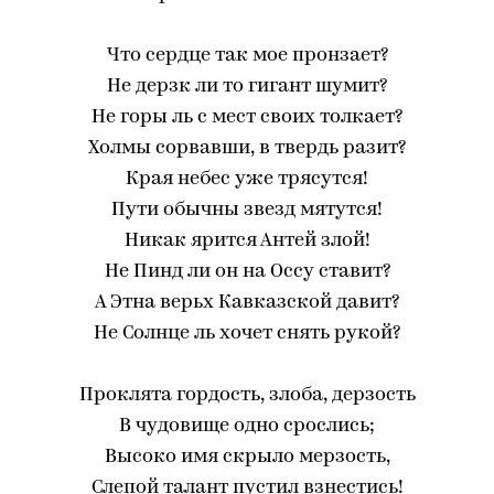
Что сердце так мое пронзает?
Не дерзк ли то гигант шумит?
Не горы ль с мест своих толкает?
Холмы сорвавши, в твердь разит?
Края небес уже трясутся!
Пути обычны звезд мятутся!
Никак ярится Антей злой!
Не Пинд ли он на Оссу ставит?
А Этна верьх Кавказской давит?
Не Солнце ль хочет снять рукой?
Проклята гордость, злоба, дерзость
В чудовище одно срослись;
Высоко имя скрыло мерзость,
Слепой талант пустил взнестись!