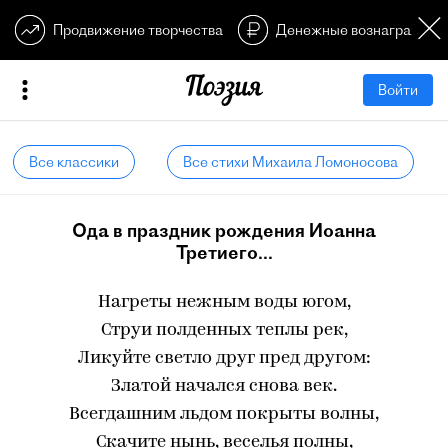
Продвижение творчества
Денежные вознагражден
Войти
Все классики
Все стихи Михаила Ломоносова
Ода в праздник рождения Иоанна
Третиего...
Нагреты нежным воды югом,
Струи полденных теплы рек,
Ликуйте светло друг пред другом:
Златой начался снова век.
Всегдашним льдом покрыты волны,
Скачите нынь, веселья полны,