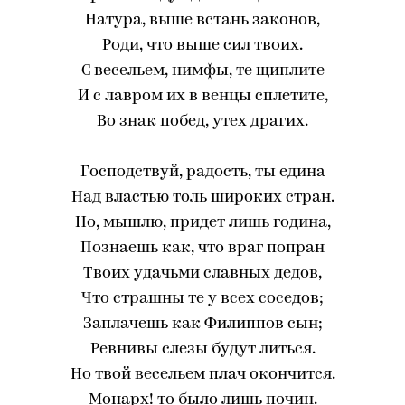
Натура, выше встань законов,
Роди, что выше сил твоих.
С весельем, нимфы, те щиплите
И с лавром их в венцы сплетите,
Во знак побед, утех драгих.
Господствуй, радость, ты едина
Над властью толь широких стран.
Но, мышлю, придет лишь година,
Познаешь как, что враг попран
Твоих удачьми славных дедов,
Что страшны те у всех соседов;
Заплачешь как Филиппов сын;
Ревнивы слезы будут литься.
Но твой весельем плач окончится.
Монарх! то было лишь почин.