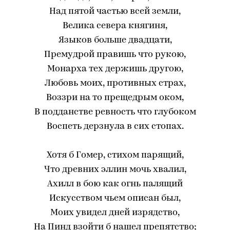
Над пятой частью всей земли,
Велика севера княгиня,
Языков больше двадцати,
Премудрой правишь что рукою,
Монарха тех держишь другою,
Любовь моих, противных страх,
Воззри на то прещедрым оком,
В подданстве ревность что глубоком
Воспеть дерзнула в сих стопах.
Хотя б Гомер, стихом парящий,
Что древних эллин мочь хвалил,
Ахилл в бою как огнь палящий
Искусством чьем описан был,
Моих увидел дней изрядство,
На Пинд взойти б нашел препятство;