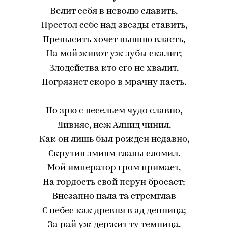
Велит себя в неволю славить,
Престол себе над звезды ставить,
Превысить хочет вышню власть,
На мой живот уж зубы скалит;
Злодейства кто его не хвалит,
Погрязнет скоро в мрачну пасть.
Но зрю с весельем чудо славно,
Дивняе, неж Алцид чинил,
Как он лишь был рожден недавно,
Скрутив змиям главы сломил.
Мой император гром примает,
На гордость свой перун бросает;
Внезапно пала та стремглав
С небес как древня в ад денница;
За рай уж держит ту темница.