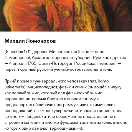
Михаил Ломоносов
(8 ноября 1711, деревня Мишанинская (ныне — село
Ломоносово), Архангелогородская губерния, Русское царство
— 4 апреля 1765, Санкт-Петербург, Российская империя) —
первый крупный русский учёный-естествоиспытатель.
Яркий пример «универсального человека» (лат. homo
universalis): энциклопедист, физик и химик (он вошёл в науку
как первый химик, который дал физической химии
определение, весьма близкое к современному, и
предначертал обширную программу физико-химических
исследований; его молекулярно-кинетическая теория тепла
во многом предвосхитила современное представление о
строении материи и многие фундаментальные законы, в числе
которых одно из начал термодинамики).