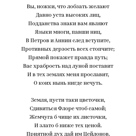
Вы, ножки, что лобзать желают
Давно уста высоких лиц,
Подданства знаки вам являют
Языки многи, павши ниц,
В Петров и Аннин след вступите,
Противных дерзость всех стопчите;
Прямой покажет правда путь;
Вас храбрость над луной поставит
И в тех землях меня прославит,
О коих нынь нигде нечуть.
Земля, пусти таки цветочки,
Сдивиться Флоре чтоб самой;
Жемчуга б чище их листочки,
И злато б ниже тех ценой.
Приятной дух дай им Цейлонов.