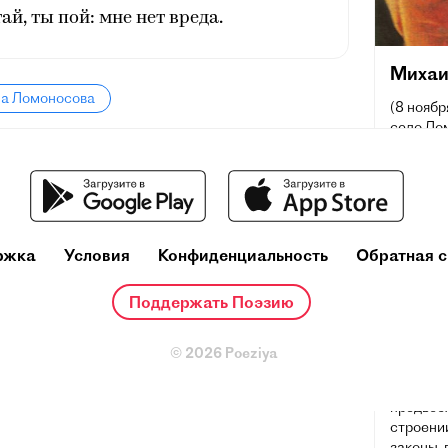
ай, ты пой: мне нет вреда.
Михаи
ла Ломоносова
(8 ноябр
село Ло
губерния
Санкт-П
первый 
естеств
Яркий пр
ржка
Условия
Конфиденциальность
Обратная с
homo uni
химик (о
Поддержать Поэзию
который
весьма б
преднач
© 2026 Poeziya
химичес
кинетиче
предвос
строени
законы, 