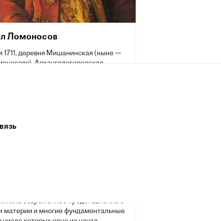
л Ломоносов
я 1711, деревня Мишанинская (ныне —
моносово), Архангелогородская
, Русское царство — 4 апреля 1765,
етербург, Российская империя) —
крупный русский учёный-
оиспытатель.
имер «универсального человека» (лат.
вязь
versalis): энциклопедист, физик и
н вошёл в науку как первый химик,
 дал физической химии определение,
лизкое к современному, и
ертал обширную программу физико-
ких исследований; его молекулярно-
ская теория тепла во многом
хитила современное представление о
и материи и многие фундаментальные
в числе которых одно из начал