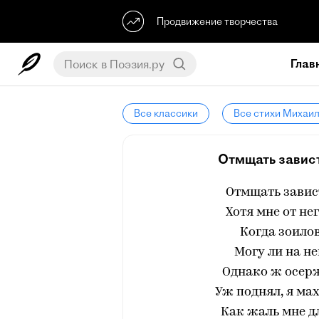
Продвижение творчества
Глав
Все классики
Все стихи Михаи
Отмщать завист
Отмщать завис
Хотя мне от не
Когда зоилов
Могу ли на не
Однако ж осерж
Уж поднял, я мах
Как жаль мне дл