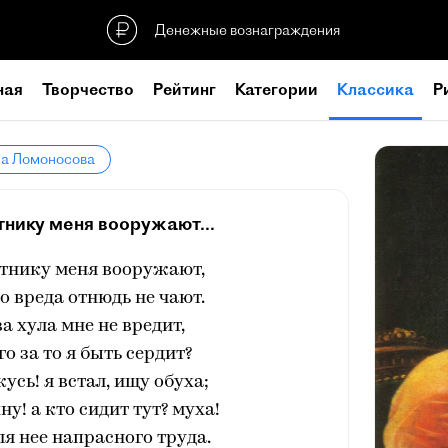
Денежные вознаграждения
ная
Творчество
Рейтинг
Категории
Классика
Р
ла Ломоносова
нику меня вооружают...
тнику меня вооружают,
го вреда отнюдь не чают.
а хула мне не вредит,
го за то я быть сердит?
усь! я встал, ищу обуха;
ну! а кто сидит тут? муха!
я нее напрасного труда.