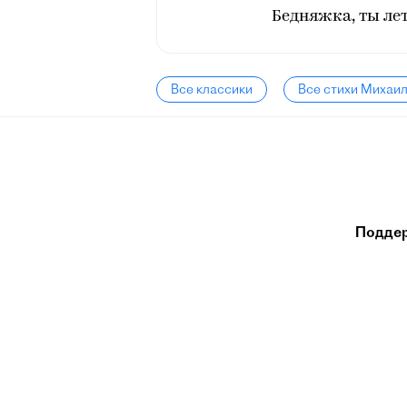
Бедняжка, ты лет
Все классики
Все стихи Михаи
Подде