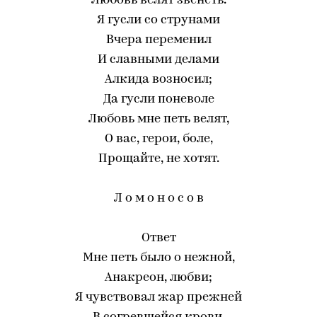
Любовь велят звенеть.
Я гусли со струнами
Вчера переменил
И славными делами
Алкида возносил;
Да гусли поневоле
Любовь мне петь велят,
О вас, герои, боле,
Прощайте, не хотят.
Л о м о н о с о в
Ответ
Мне петь было о нежной,
Анакреон, любви;
Я чувствовал жар прежней