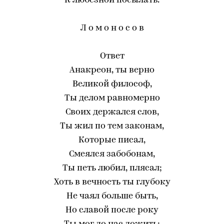
К любезной посылать.
Л о м о н о с о в
Ответ
Анакреон, ты верно
Великой философ,
Ты делом равномерно
Своих держался слов,
Ты жил по тем законам,
Которые писал,
Смеялся забобонам,
Ты петь любил, плясал;
Хоть в вечность ты глубоку
Не чаял больше быть,
Но славой после року