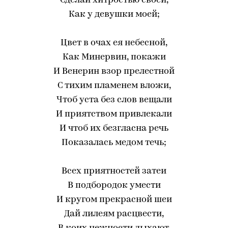
Сделай хитростью своей,
Как у девушки моей;
Цвет в очах ея небесной,
Как Минервин, покажи
И Венерин взор прелестной
С тихим пламенем вложи,
Чтоб уста без слов вещали
И приятством привлекали
И чтоб их безгласна речь
Показалась медом течь;
Всех приятностей затеи
В подбородок умести
И кругом прекрасной шеи
Дай лилеям расцвести,