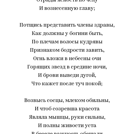
Отрады ясность по челу
И вознесенную главу;
Потщись представить члены здравы,
Как должны у богини быть,
По плечам волосы кудрявы
Признаком бодрости завить,
Огнь вложи в небесны очи
Горящих звезд в средине ночи,
И брови выведи дугой,
Что кажет после туч покой;
Возвысь сосцы, млеком обильны,
И чтоб созревша красота
Являла мышцы, руки сильны,
И полны живости уста