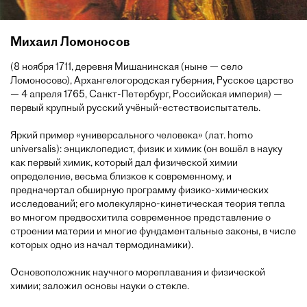
Михаил Ломоносов
(8 ноября 1711, деревня Мишанинская (ныне — село
Ломоносово), Архангелогородская губерния, Русское царство
— 4 апреля 1765, Санкт-Петербург, Российская империя) —
первый крупный русский учёный-естествоиспытатель.
Яркий пример «универсального человека» (лат. homo
universalis): энциклопедист, физик и химик (он вошёл в науку
как первый химик, который дал физической химии
определение, весьма близкое к современному, и
предначертал обширную программу физико-химических
исследований; его молекулярно-кинетическая теория тепла
во многом предвосхитила современное представление о
строении материи и многие фундаментальные законы, в числе
которых одно из начал термодинамики).
Основоположник научного мореплавания и физической
химии; заложил основы науки о стекле.