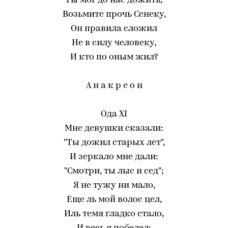
Ты мог до нас дожить;
Возьмите прочь Сенеку,
Он правила сложил
Не в силу человеку,
И кто по оным жил?
А н а к р е о н
Ода XI
Мне девушки сказали:
"Ты дожил старых лет",
И зеркало мне дали:
"Смотри, ты лыс и сед";
Я не тужу ни мало,
Еще ль мой волос цел,
Иль темя гладко стало,