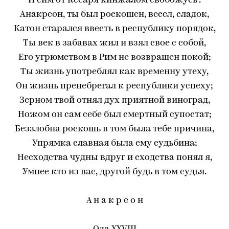
И сим от Кесаря кинжалом свобожусь".
Анакреон, ты был роскошен, весел, сладок,
Катон старался ввесть в республику порядок,
Ты век в забавах жил и взял свое с собой,
Его угрюмством в Рим не возвращен покой;
Ты жизнь употреблял как временну утеху,
Он жизнь пренебрегал к республики успеху;
Зерном твой отнял дух приятной виноград,
Ножом он сам себе был смертный супостат;
Беззлобна роскошь в том была тебе причина,
Упрямка славная была ему судьбина;
Несходства чудны вдруг и сходства понял я,
Умнее кто из вас, другой будь в том судья.
А н а к р е о н