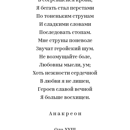
В согревшейся крови,
Я бегать стал перстами
По тоненьким струнам
И сладкими словами
Последовать стопам.
Мне струны поневоле
Звучат геройский шум.
Не возмущайте боле,
Любовны мысли, ум;
Хоть нежности сердечной
В любви я не лишен,
Героев славой вечной
Я больше восхищен.
А н а к р е о н