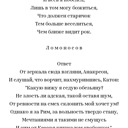
И весь я побелел;
Лишь в том могу божиться,
Что должен старичок
Тем больше веселиться,
Чем ближе видит рок.
Л о м о н о с о в
Ответ
От зеркала сюда взгляни, Анакреон,
И слушай, что ворчит, нахмурившись, Катон:
"Какую вижу я седую обезьяну?
Не злость ли адская, такой оставя шум,
От ревности на смех склонить мой хочет ум?
Однако я за Рим, за вольность твердо стану,
Мечтаниями я такими не смущусь