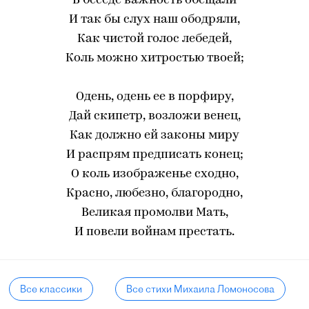
В беседе важность обещали
И так бы слух наш ободряли,
Как чистой голос лебедей,
Коль можно хитростью твоей;
Одень, одень ее в порфиру,
Дай скипетр, возложи венец,
Как должно ей законы миру
И распрям предписать конец;
О коль изображенье сходно,
Красно, любезно, благородно,
Великая промолви Мать,
И повели войнам престать.
Все классики
Все стихи Михаила Ломоносова