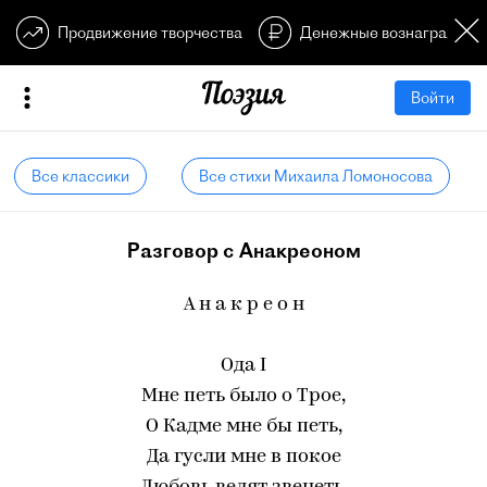
Продвижение творчества
Денежные вознагражден
Войти
Все классики
Все стихи Михаила Ломоносова
Разговор с Анакреоном
А н а к р е о н
Ода I
Мне петь было о Трое,
О Кадме мне бы петь,
Да гусли мне в покое