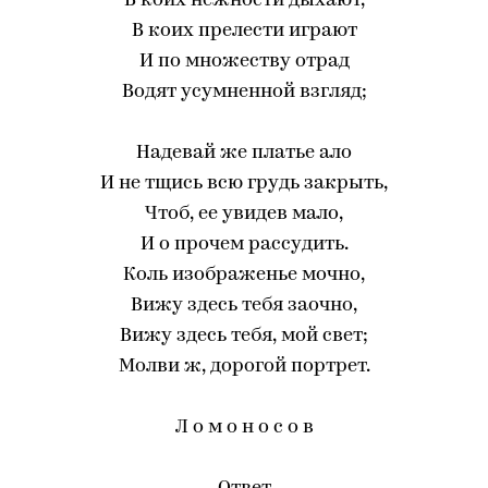
В коих нежности дыхают,
В коих прелести играют
И по множеству отрад
Водят усумненной взгляд;
Надевай же платье ало
И не тщись всю грудь закрыть,
Чтоб, ее увидев мало,
И о прочем рассудить.
Коль изображенье мочно,
Вижу здесь тебя заочно,
Вижу здесь тебя, мой свет;
Молви ж, дорогой портрет.
Л о м о н о с о в