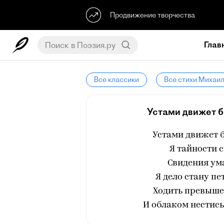
Продвижение творчества
Глав
Все классики
Все стихи Михаи
Устами движет бо
Устами движет б
Я тайности с
Свидения ум
Я дело стану пе
Ходить превыше 
И облаком нестись