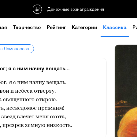
Денежные вознаграждения
ная
Творчество
Рейтинг
Категории
Классика
Р
ла Ломоносова
г; я с ним начну вещать...
ог; я с ним начну вещать.
вои и небеса отверзу,
а священного открою.
ть, несведомое прежним!
звезд влечет меня охота,
, презрев земную низкость.