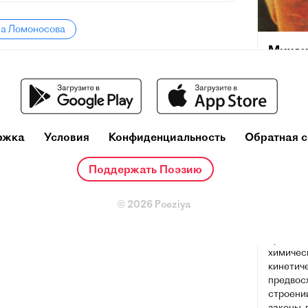
ла Ломоносова
Михаи
(8 ноябр
село Ло
губерния
Санкт-П
первый 
ржка
Условия
Конфиденциальность
Обратная с
естеств
Поддержать Поэзию
Яркий пр
homo uni
химик (о
© 2026 Poeziya
который
весьма б
преднач
химичес
кинетиче
предвос
строени
законы, 