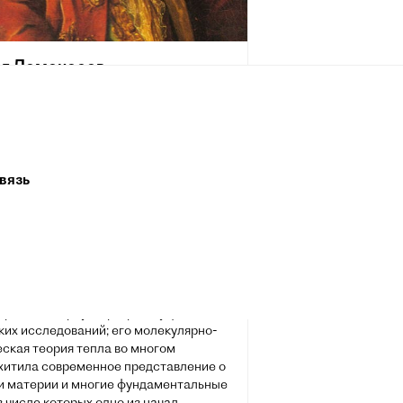
л Ломоносов
я 1711, деревня Мишанинская (ныне —
моносово), Архангелогородская
, Русское царство — 4 апреля 1765,
етербург, Российская империя) —
крупный русский учёный-
вязь
оиспытатель.
имер «универсального человека» (лат.
versalis): энциклопедист, физик и
н вошёл в науку как первый химик,
 дал физической химии определение,
лизкое к современному, и
ертал обширную программу физико-
ких исследований; его молекулярно-
ская теория тепла во многом
хитила современное представление о
и материи и многие фундаментальные
в числе которых одно из начал