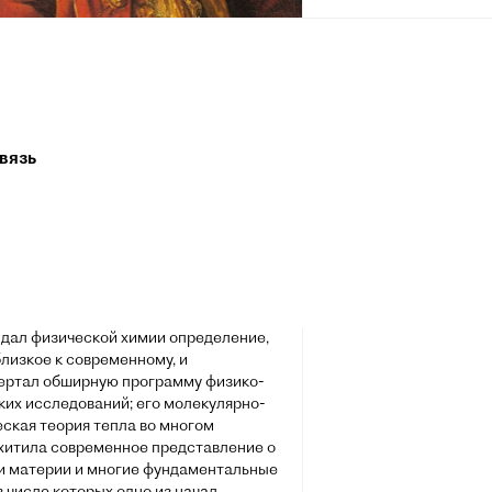
л Ломоносов
я 1711, деревня Мишанинская (ныне —
моносово), Архангелогородская
вязь
, Русское царство — 4 апреля 1765,
етербург, Российская империя) —
крупный русский учёный-
оиспытатель.
имер «универсального человека» (лат.
versalis): энциклопедист, физик и
н вошёл в науку как первый химик,
 дал физической химии определение,
лизкое к современному, и
ертал обширную программу физико-
ких исследований; его молекулярно-
ская теория тепла во многом
хитила современное представление о
и материи и многие фундаментальные
в числе которых одно из начал