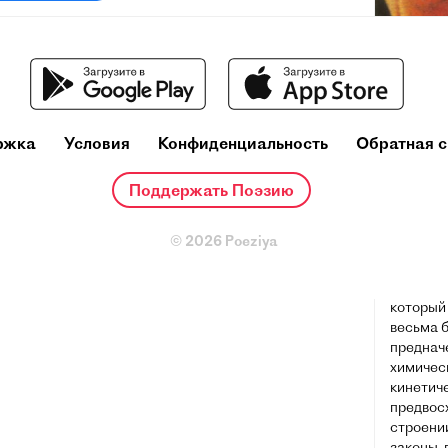
Михаи
(8 ноябр
село Ло
ржка
Условия
Конфиденциальность
Обратная с
губерния
Санкт-П
первый 
Поддержать Поэзию
естеств
© 2026 Poeziya
Яркий пр
homo uni
химик (о
который
весьма б
преднач
химичес
кинетиче
предвос
строени
законы, 