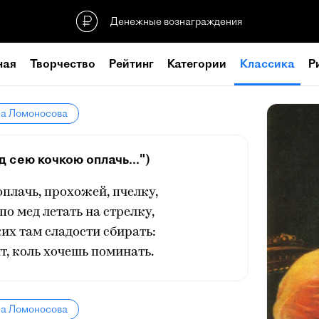
Денежные вознаграждения
ная
Творчество
Рейтинг
Категории
Классика
Р
ла Ломоносова
 сею кочкою оплачь...")
плачь, прохожей, пчелку,
по мед летать на стрелку,
ких там сладости сбирать:
ит, коль хочешь поминать.
ла Ломоносова