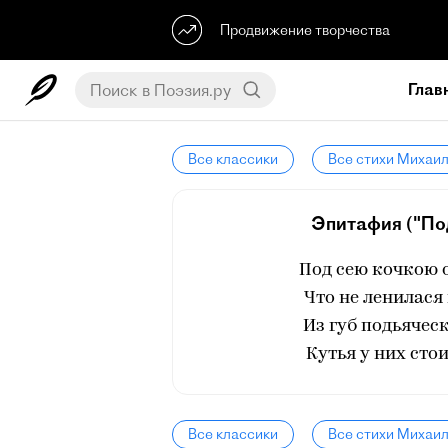
Продвижение творчества
Глав
Все классики
Все стихи Михаи
Эпитафия ("Под
Под сею кочкою о
Что не ленилася 
Из губ подьячес
Кутья у них сто
Все классики
Все стихи Михаи