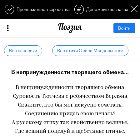
Продвижение творчества
Денежные вознагражден
Войти
Все классики
Все стихи Осипа Мандельштам
В непринужденности творящего обмена...
В непринужденности творящего обмена
Суровость Тютчева с ребячеством Верлэна
Скажите, кто бы мог искусно сочетать,
Соединению придав свою печать?
А русскому стиху так свойственно величье,
Где вешний поцелуй и щебетанье птичье.