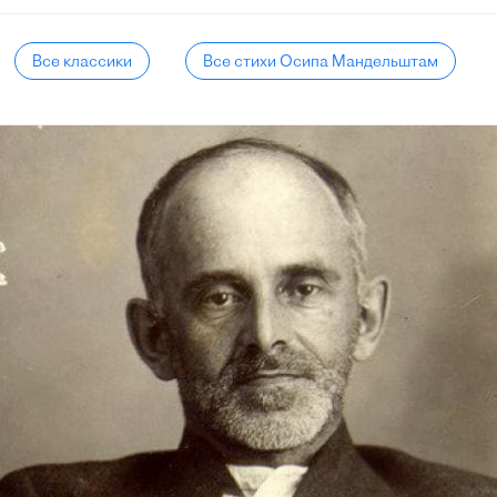
Все классики
Все стихи Осипа Мандельштам