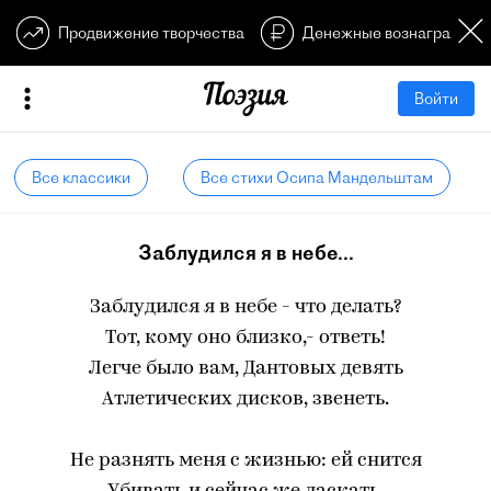
Продвижение творчества
Денежные вознагражден
Войти
Все классики
Все стихи Осипа Мандельштам
Заблудился я в небе...
Заблудился я в небе - что делать?
Тот, кому оно близко,- ответь!
Легче было вам, Дантовых девять
Атлетических дисков, звенеть.
Не разнять меня с жизнью: ей снится