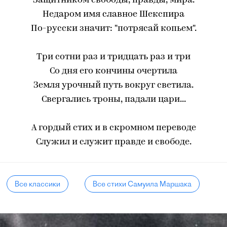
Защитником свободы, правды, мира.
Недаром имя славное Шекспира
По-русски значит: "потрясай копьем".
Три сотни раз и тридцать раз и три
Со дня его кончины очертила
Земля урочный путь вокруг светила.
Свергались троны, падали цари...
А гордый стих и в скромном переводе
Служил и служит правде и свободе.
Все классики
Все стихи Самуила Маршака