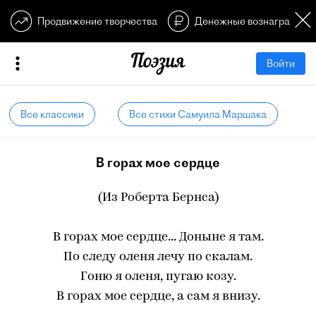
Продвижение творчества
Денежные вознагражден
Войти
Все классики
Все стихи Самуила Маршака
В горах мое сердце
(Из Роберта Бернса)
В горах мое сердце... Доныне я там.
По следу оленя лечу по скалам.
Гоню я оленя, пугаю козу.
В горах мое сердце, а сам я внизу.