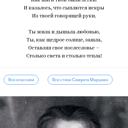
Как шаги твои были легки!
И казалось, что сыплются искры
Из твоей говорящей руки.
Ты жила и дышала любовью,
Ты, как щедрое солнце, зашла,
Оставляя свое послесловье —
Столько света и столько тепла!
Все классики
Все стихи Самуила Маршака