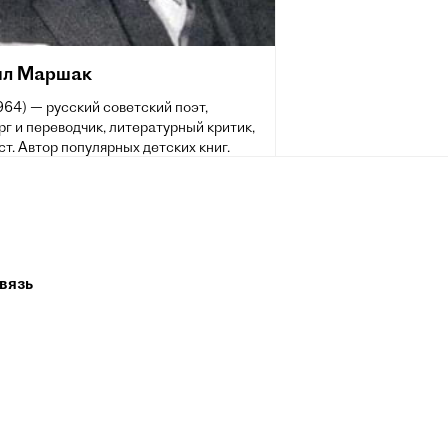
л Маршак
64) — русский советский поэт,
г и переводчик, литературный критик,
т. Автор популярных детских книг.
Ленинской (1963) и четырёх
их премий (1942, 1946, 1949, 1951).
й гражданин Шотландии.
вязь