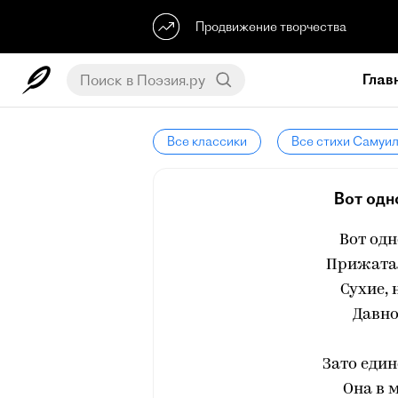
Продвижение творчества
Глав
Все классики
Все стихи Самуи
Вот одн
Вот одн
Прижатая
Сухие,
Давно
Зато еди
Она в 