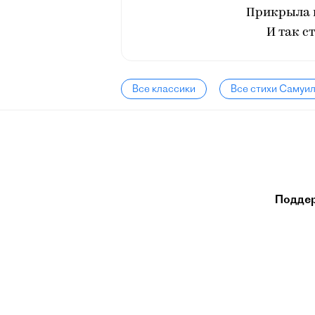
Прикрыла г
И так ст
Все классики
Все стихи Самуи
Подде