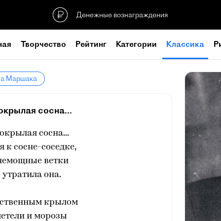
Денежные вознаграждения
ная
Творчество
Рейтинг
Категории
Классика
Р
ла Маршака
окрылая сосна...
окрылая сосна...
 к сосне-соседке,
 немощные ветки
 утратила она.
нственным крылом
метели и морозы