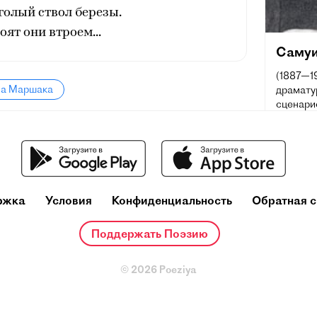
олый ствол березы.
оят они втроем...
Самуи
(1887—19
ла Маршака
драматур
сценарис
Лауреат 
Сталинск
Почётны
ржка
Условия
Конфиденциальность
Обратная с
Поддержать Поэзию
© 2026 Poeziya