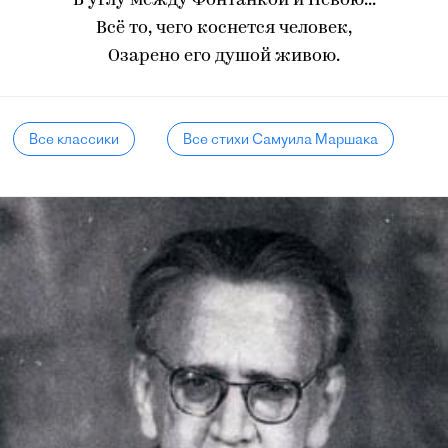
В углу между Фонтанкой и Невою...
Всё то, чего коснется человек,
Озарено его душой живою.
Все классики
Все стихи Самуила Маршака