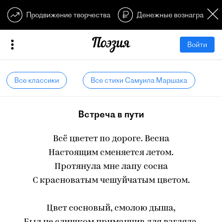
Продвижение творчества
Денежные вознагражден
Войти
Все классики
Все стихи Самуила Маршака
Встреча в пути
Всё цветет по дороге. Весна
Настоящим сменяется летом.
Протянула мне лапу сосна
С красноватым чешуйчатым цветом.
Цвет сосновый, смолою дыша,