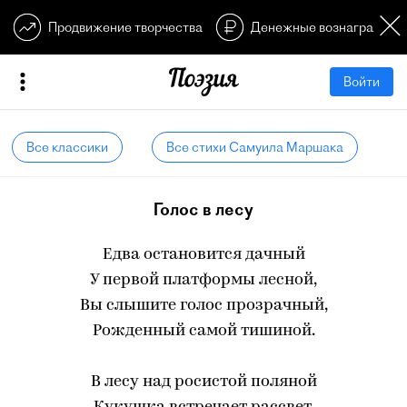
Продвижение творчества
Денежные вознагражден
Войти
Все классики
Все стихи Самуила Маршака
Голос в лесу
Едва остановится дачный
У первой платформы лесной,
Вы слышите голос прозрачный,
Рожденный самой тишиной.
В лесу над росистой поляной