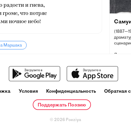
о радости и гнева,
м громе, что потряс
Самуи
ми ночное небо!
(1887—19
драматур
сценарис
ла Маршака
Лауреат 
Сталинск
Почётны
ржка
Условия
Конфиденциальность
Обратная с
Поддержать Поэзию
© 2026 Poeziya