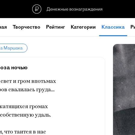
Денежные вознаграждения
ная
Творчество
Рейтинг
Категории
Классика
Р
ла Маршака
роза ночью
свет и гром впотьмах
ов свалилась груда...
в катящихся громах
собственную удаль.
, что таится в нас