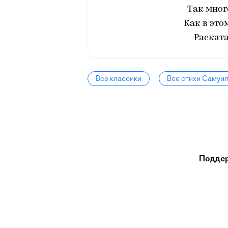
Так мног
Как в это
Раската
Все классики
Все стихи Самуи
Подде