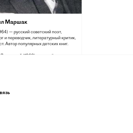
л Маршак
64) — русский советский поэт,
г и переводчик, литературный критик,
т. Автор популярных детских книг.
Ленинской (1963) и четырёх
их премий (1942, 1946, 1949, 1951).
й гражданин Шотландии.
вязь