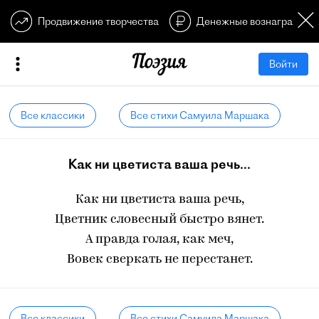
Продвижение творчества
Денежные вознагражден
Войти
Все классики
Все стихи Самуила Маршака
Как ни цветиста ваша речь...
Как ни цветиста ваша речь,
Цветник словесный быстро вянет.
А правда голая, как меч,
Вовек сверкать не перестанет.
Все классики
Все стихи Самуила Маршака