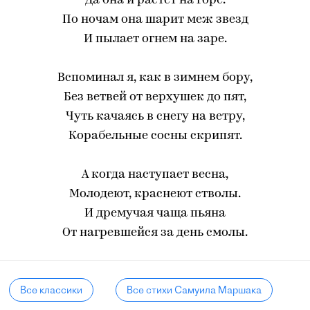
Да она и растет на горе.
По ночам она шарит меж звезд
И пылает огнем на заре.
Вспоминал я, как в зимнем бору,
Без ветвей от верхушек до пят,
Чуть качаясь в снегу на ветру,
Корабельные сосны скрипят.
А когда наступает весна,
Молодеют, краснеют стволы.
И дремучая чаща пьяна
От нагревшейся за день смолы.
Все классики
Все стихи Самуила Маршака