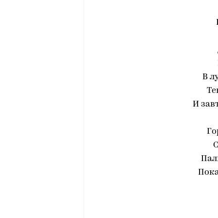
В л
Те
И зав
Го
С
Пал
Пока