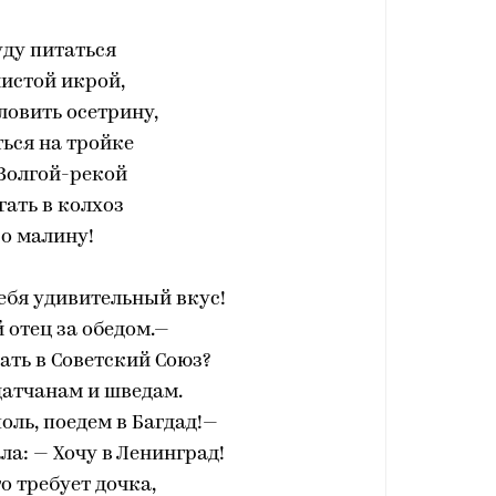
уду питаться
истой икрой,
овить осетрину,
ься на тройке
Волгой-рекой
гать в колхоз
о малину!
тебя удивительный вкус!
й отец за обедом.—
хать в Советский Союз?
датчанам и шведам.
оль, поедем в Багдад!—
ла: — Хочу в Ленинград!
го требует дочка,