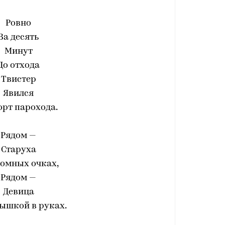
Ровно
За десять
Минут
До отхода
Твистер
Явился
орт парохода.
Рядом —
Старуха
ромных очках,
Рядом —
Девица
ышкой в руках.