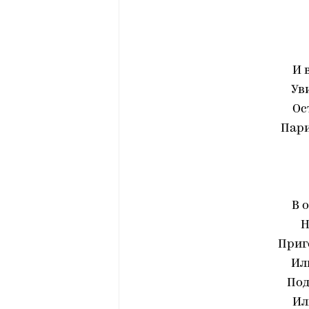
И 
Ув
Ос
Пар
В 
Н
Приг
Ил
Под
Ил