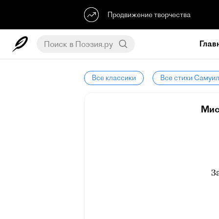
Продвижение творчества
Глав
Все классики
Все стихи Самуи
Мис
З