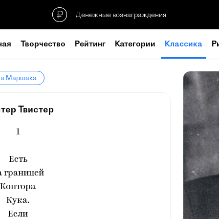
Денежные вознаграждения
ная
Творчество
Рейтинг
Категории
Классика
Р
ла Маршака
тер Твистер
1
Есть
а границей
Контора
Кука.
Если