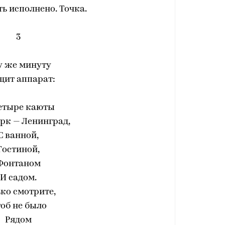
ь исполнено. Точка.
3
у же минуту
щит аппарат:
етыре каюты
рк — Ленинград,
С ванной,
Гостиной,
Фонтаном
И садом.
ко смотрите,
об не было
Рядом