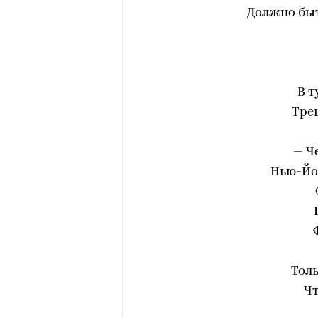
Должно быт
В т
Тре
— Ч
Нью-Йо
Толь
Чт