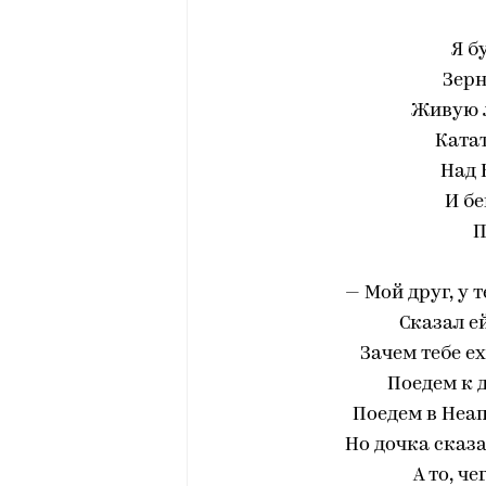
Я б
Зерн
Живую л
Катат
Над 
И бе
П
— Мой друг, у 
Сказал е
Зачем тебе е
Поедем к 
Поедем в Неап
Но дочка сказа
А то, че