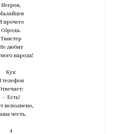
Негров,
Малайцев
И прочего
Сброда.
Твистер
Не любит
ного народа!
Кук
В телефон
Отвечает:
— Есть!
т исполнено,
аша честь.
4