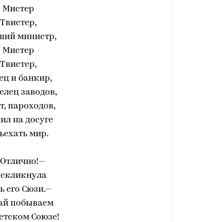
Мистер
Твистер,
ший министр,
Мистер
Твистер,
ец и банкир,
елец заводов,
т, пароходов,
ил на досуге
ъехать мир.
 Отлично!—
оскликнула
ь его Сюзи.—
ай побываем
етском Союзе!