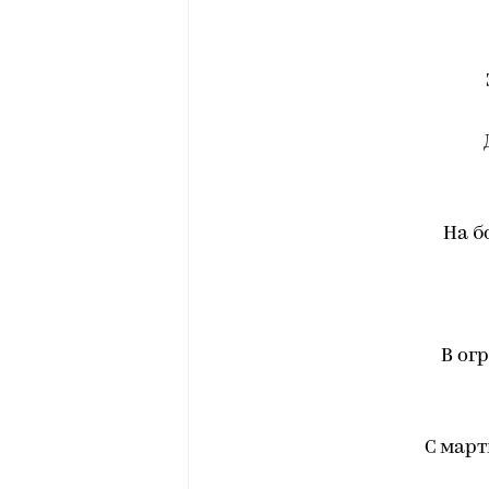
На б
В ог
С март