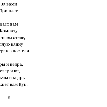
За вами
Пришлет,
Даст вам
Комнату
учшем отеле,
плую ванну
трак в постели.
ры и недра,
евер и юг,
ьмы и кедры
жет вам Кук.
2