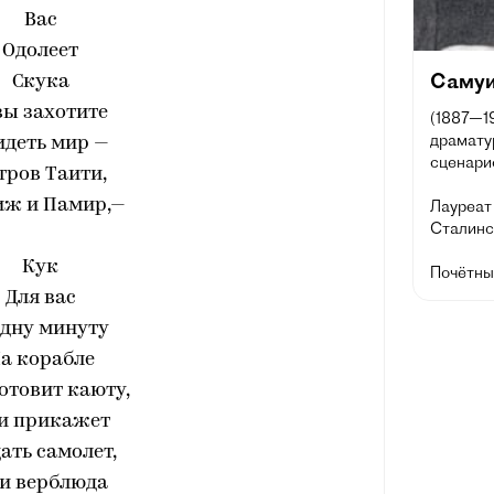
Вас
Одолеет
Самуи
Скука
вы захотите
(1887—19
драматур
идеть мир —
сценарис
тров Таити,
иж и Памир,—
Лауреат 
Сталинск
Кук
Почётны
Для вас
одну минуту
а корабле
отовит каюту,
и прикажет
ать самолет,
и верблюда