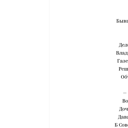
Быв
Дел
Влад
Газе
Реш
Об
—
В
Доч
Дав
Б Сов