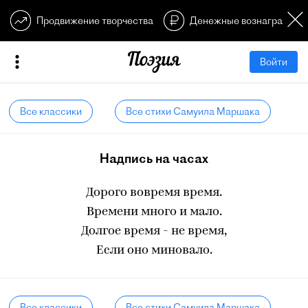
Продвижение творчества
Денежные вознагражден
Войти
Все классики
Все стихи Самуила Маршака
Надпись на часах
Дорого вовремя время.
Времени много и мало.
Долгое время - не время,
Если оно миновало.
Все классики
Все стихи Самуила Маршака