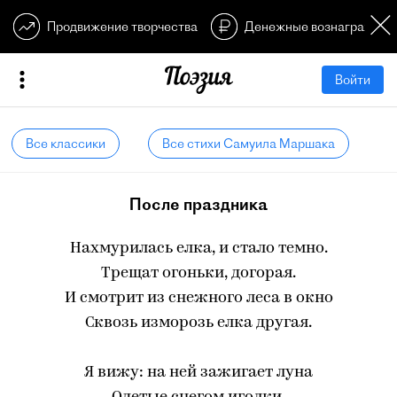
Продвижение творчества
Денежные вознагражден
Войти
Все классики
Все стихи Самуила Маршака
После праздника
Нахмурилась елка, и стало темно.
Трещат огоньки, догорая.
И смотрит из снежного леса в окно
Сквозь изморозь елка другая.
Я вижу: на ней зажигает луна