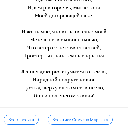
Одетые снегом иголки,
И, вся разгораясь, мигает она
Моей догорающей елке.
И жаль мне, что иглы на елке моей
Метель не засыпала пылью,
Что ветер ее не качает ветвей,
Простертых, как темные крылья.
Лесная дикарка стучится в стекло,
Нарядной подруге кивая.
Пусть доверху снегом ее занесло,-
Она и под снегом живая!
Все классики
Все стихи Самуила Маршака