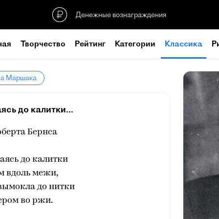
Денежные вознаграждения
ная
Творчество
Рейтинг
Категории
Классика
Р
ла Маршака
сь до калитки...
оберта Бернса
аясь до калитки
м вдоль межи,
вымокла до нитки
ером во ржи.