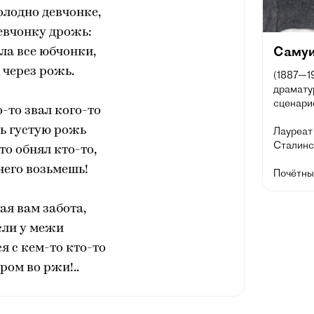
олодно девчонке,
евчонку дрожь:
Самуи
ла все юбчонки,
 через рожь.
(1887—19
драматур
сценарис
о-то звал кого-то
ь густую рожь
Лауреат 
Сталинск
то обнял кто-то,
 него возьмешь!
Почётны
ая вам забота,
сли у межи
я с кем-то кто-то
ром во ржи!..