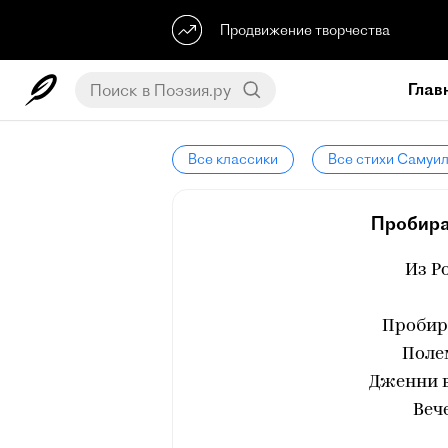
Продвижение творчества
Глав
Все классики
Все стихи Самуи
Пробирая
Из Р
Пробир
Поле
Дженни 
Веч