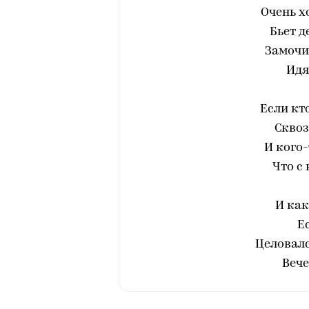
Очень х
Бьет д
Замочи
Идя
Если кт
Сквоз
И кого-
Что с
И как
Е
Целовалс
Вече