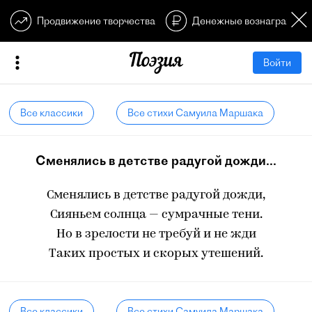
Продвижение творчества
Денежные вознагражден
Войти
Все классики
Все стихи Самуила Маршака
Сменялись в детстве радугой дожди...
Сменялись в детстве радугой дожди,
Сияньем солнца — сумрачные тени.
Но в зрелости не требуй и не жди
Таких простых и скорых утешений.
Все классики
Все стихи Самуила Маршака