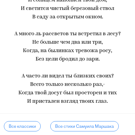
И солнцем наполнен твой дом,
И светится чистый березовый ствол
В саду за открытым окном.
А много ль рассветов ты встретил в лесу?
Не больше чем два или три,
Когда, на былинках тревожа росу,
Без цели бродил до зари.
А часто ли видел ты близких своих?
Всего только несколько раз,-
Когда твой досуг был просторен и тих
И пристален взгляд твоих глаз.
Все классики
Все стихи Самуила Маршака