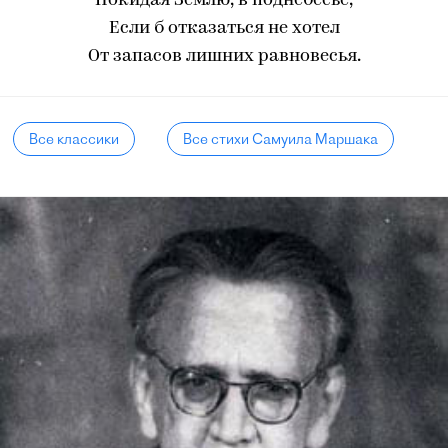
Покидая Землю, в поднебесье,
Если б отказаться не хотел
От запасов лишних равновесья.
Все классики
Все стихи Самуила Маршака