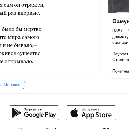
х сам он отражен,
ый раз впервые.
Самуи
е было бы мертво —
(1887—19
драматур
дто мира самого
сценарис
 и не бывало,—
 живое существо
Лауреат 
Сталинск
не открывало.
Почётны
ла Маршака