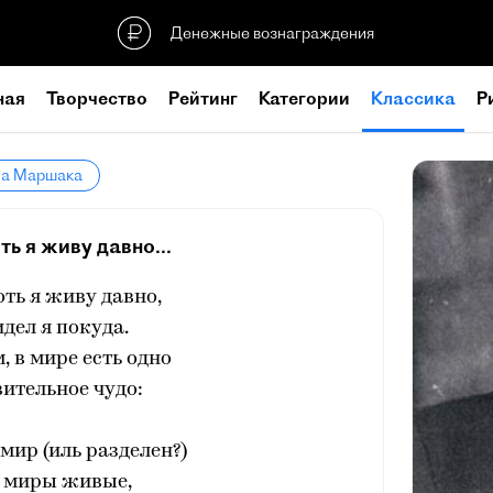
Денежные вознаграждения
ная
Творчество
Рейтинг
Категории
Классика
Р
ла Маршака
ть я живу давно...
оть я живу давно,
идел я покуда.
, в мире есть одно
ительное чудо:
ир (иль разделен?)
е миры живые,