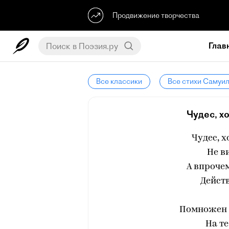
Продвижение творчества
Глав
Все классики
Все стихи Самуи
Чудес, хо
Чудес, х
Не в
А впрочем
Действ
Помножен м
На т