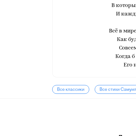
В которы
И кажд
Всё в мир
Как бу
Совсем
Когда б
Его 
Все классики
Все стихи Самуи