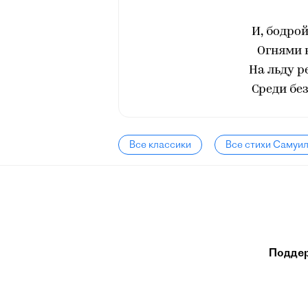
И, бодро
Огнями 
На льду р
Среди бе
Все классики
Все стихи Самуи
Подде