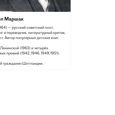
л Маршак
64) — русский советский поэт,
г и переводчик, литературный критик,
т. Автор популярных детских книг.
Ленинской (1963) и четырёх
их премий (1942, 1946, 1949, 1951).
й гражданин Шотландии.