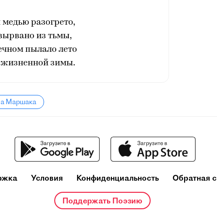
й медью разогрето,
вырвано из тьмы,
ечном пылало лето
зжизненной зимы.
ла Маршака
ржка
Условия
Конфиденциальность
Обратная с
Поддержать Поэзию