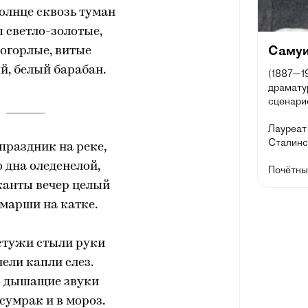
олнце сквозь туман
 светло-золотые,
Самуи
огорлые, витые
й, белый барабан.
(1887—19
драматур
сценарис
_______
Лауреат 
Сталинск
праздник на реке,
 дна оледенелой,
Почётны
канты вечер целый
марши на катке.
 стужи стыли руки
нели капли слез.
о дышащие звуки
 сумрак и в мороз.