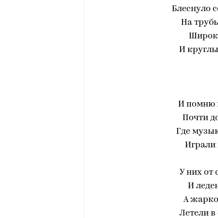
Блеснуло с
На трубы
Широк
И круглы
И помню 
Почти до
Где музы
Играли 
У них от
И леде
А жарк
Летели в