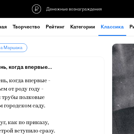
Денежные вознаграждения
ная
Творчество
Рейтинг
Категории
Классика
Р
ла Маршака
ь, когда впервые...
нь, когда впервые -
ем от роду году -
 трубы полковые
м городском саду.
уг, как по приказу,
строй вступило сразу.