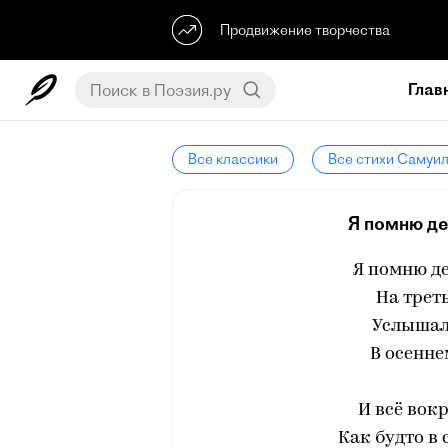
Продвижение творчества
Глав
Все классики
Все стихи Самуи
Я помню ден
Я помню де
На треть
Услышал
В осенне
И всё вокр
Как будто в 