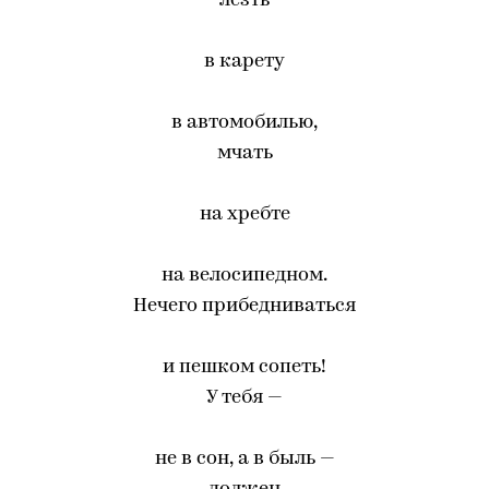
лезть
в карету
в автомобилью,
мчать
на хребте
на велосипедном.
Нечего прибедниваться
и пешком сопеть!
У тебя —
не в сон, а в быль —