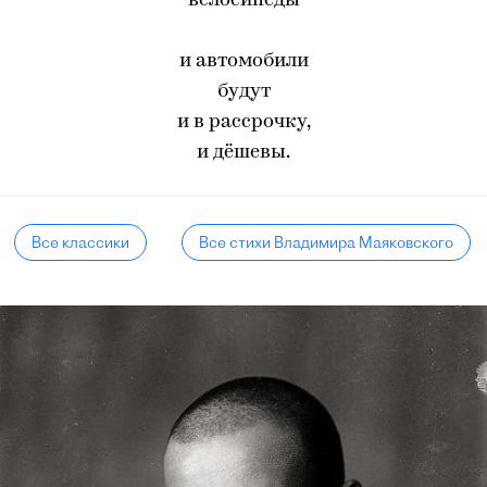
велосипеды
и автомобили
будут
и в рассрочку,
и дёшевы.
Все классики
Все стихи Владимира Маяковского