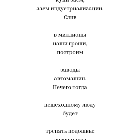
купи заем,
заем индустриализации.
Слив
в миллионы
наши гроши,
построим
заводы
автомашин.
Нечего тогда
пешеходному люду
будет
трепать подошвы: