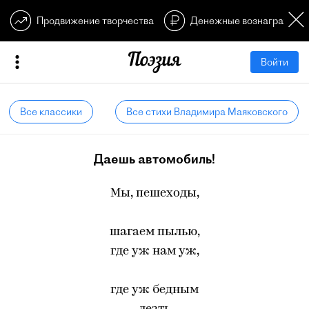
Продвижение творчества
Денежные вознагражден
Войти
Все классики
Все стихи Владимира Маяковского
Даешь автомобиль!
Мы, пешеходы,
шагаем пылью,
где уж нам уж,
где уж бедным