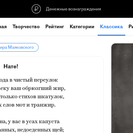
Денежные вознаграждения
ная
Творчество
Рейтинг
Категории
Классика
Р
мира Маяковского
Нате!
юда в чистый переулок
веку ваш обрюзгший жир,
столько стихов шкатулок,
х слов мот и транжир.
а, у вас в усах капуста
анных, недоеденных щей;