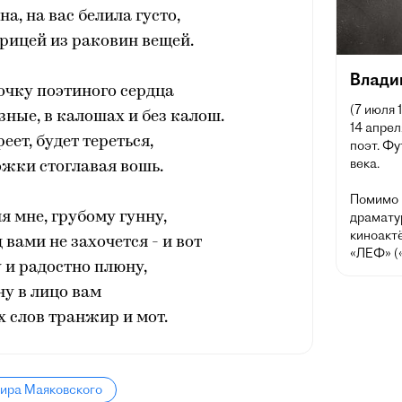
а, на вас белила густо,
рицей из раковин вещей.
Влади
очку поэтиного сердца
(7 июля 
зные, в калошах и без калош.
14 апрел
еет, будет тереться,
поэт. Фу
века.
жки стоглавая вошь.
Помимо п
драмату
ня мне, грубому гунну,
киноактё
 вами не захочется - и вот
«ЛЕФ» (
у и радостно плюну,
у в лицо вам
х слов транжир и мот.
мира Маяковского