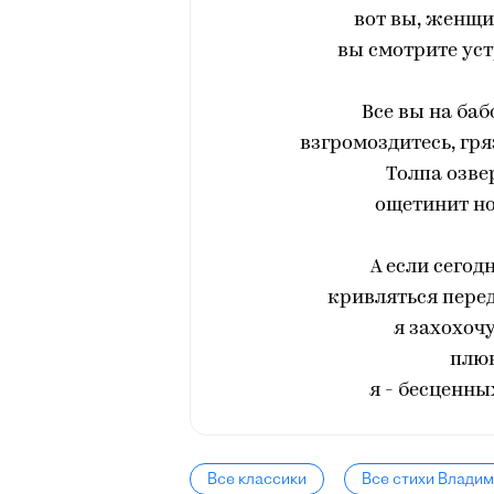
вот вы, женщин
вы смотрите уст
Все вы на баб
взгромоздитесь, гря
Толпа озвер
ощетинит но
А если сегод
кривляться перед
я захохоч
плюн
я - бесценны
Все классики
Все стихи Влади