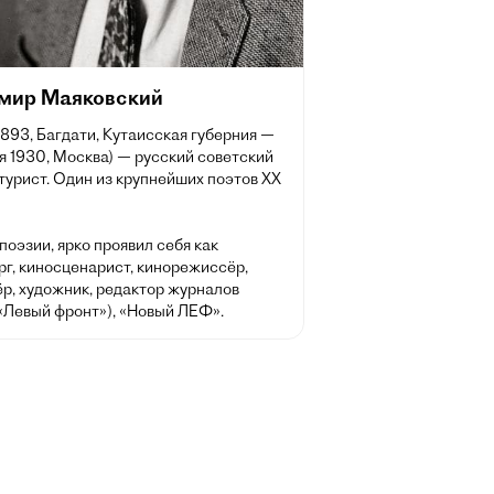
мир Маяковский
1893, Багдати, Кутаисская губерния —
я 1930, Москва) — русский советский
турист. Один из крупнейших поэтов XX
оэзии, ярко проявил себя как
рг, киносценарист, кинорежиссёр,
р, художник, редактор журналов
«Левый фронт»), «Новый ЛЕФ».