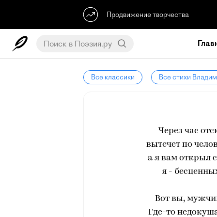
Продвижение творчества
Глав
Все классики
Все стихи Влади
Через час отс
вытечет по чело
а я вам открыл 
я - бесценны
Вот вы, мужчин
Где-то недокуш