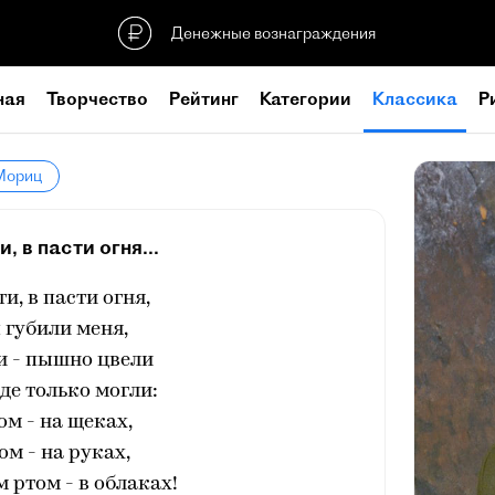
Денежные вознаграждения
ная
Творчество
Рейтинг
Категории
Классика
Р
Мориц
, в пасти огня...
и, в пасти огня,
 губили меня,
и - пышно цвели
где только могли:
м - на щеках,
ом - на руках,
ртом - в облаках!