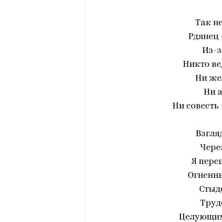
Так н
Рдянец 
Из-з
Никто ве
Ни же
Ни 
Ни совесть
Взгля
Чере
Я пере
Огненны
Стыдо
Труд
Целующим 