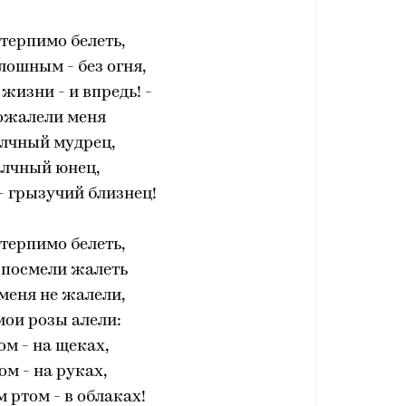
терпимо белеть,
лошным - без огня,
жизни - и впредь! -
ожалели меня
лчный мудрец,
алчный юнец,
 - грызучий близнец!
терпимо белеть,
 посмели жалеть
 меня не жалели,
мои розы алели:
м - на щеках,
ом - на руках,
ртом - в облаках!