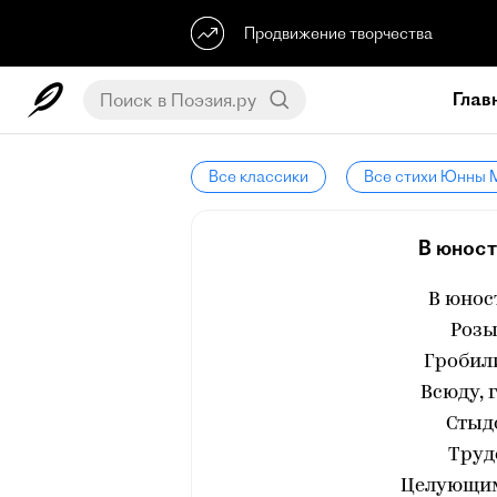
Продвижение творчества
Глав
Все классики
Все стихи Юнны 
В юности
В юност
Розы
Гробил
Всюду, 
Стыдо
Труд
Целующим 