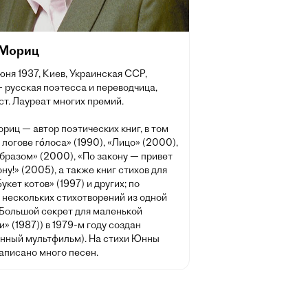
Мориц
июня 1937, Киев, Украинская ССР,
 русская поэтесса и переводчица,
т. Лауреат многих премий.
иц — автор поэтических книг, в том
 логове го́лоса» (1990), «Лицо» (2000),
бразом» (2000), «По закону — привет
ну!» (2005), а также книг стихов для
Букет котов» (1997) и других; по
 нескольких стихотворений из одной
«Большой секрет для маленькой
» (1987)) в 1979-м году создан
нный мультфильм). На стихи Юнны
аписано много песен.