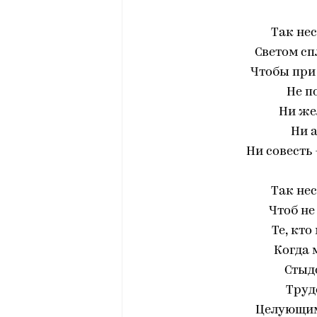
Так нес
Светом сп
Чтобы при 
Не п
Ни же
Ни 
Ни совесть
Так нес
Чтоб не
Те, кто
Когда 
Стыдо
Труд
Целующим 