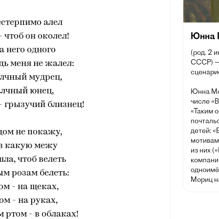
естерпимо алел
Юнна 
- чтоб он околел!
а него одного
(род. 2 
СССР) —
дь меня не жалел:
сценарис
лчный мудрец,
алчный юнец,
Юнна Мор
числе «В
 - грызучий близнец!
«Таким о
почтальо
детей: «
дом не покажу,
мотивам
з какую межу
из них (
шла, чтоб велеть
компании
одноимё
м розам белеть:
Мориц н
м - на щеках,
ом - на руках,
ртом - в облаках!