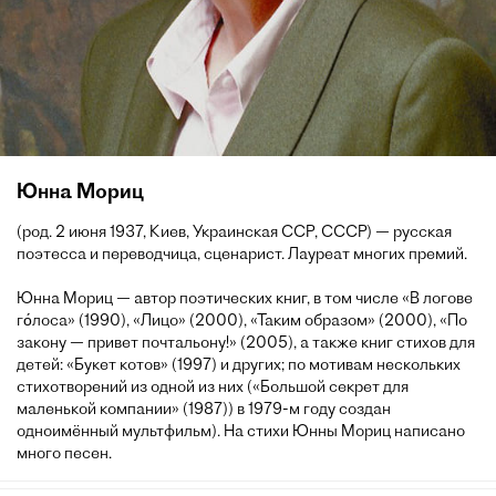
Юнна Мориц
(род. 2 июня 1937, Киев, Украинская ССР, СССР) — русская
поэтесса и переводчица, сценарист. Лауреат многих премий.
Юнна Мориц — автор поэтических книг, в том числе «В логове
го́лоса» (1990), «Лицо» (2000), «Таким образом» (2000), «По
закону — привет почтальону!» (2005), а также книг стихов для
детей: «Букет котов» (1997) и других; по мотивам нескольких
стихотворений из одной из них («Большой секрет для
маленькой компании» (1987)) в 1979-м году создан
одноимённый мультфильм). На стихи Юнны Мориц написано
много песен.