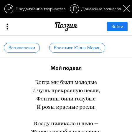
Продвижение творчества
Денежные вознагражден
Войти
Все классики
Все стихи Юнны Мориц
Мой подвал
Когда мы были молодые
И чушь прекрасную несли,
Фонтаны били голубые
И розы красные росли.
В саду пиликало и пело —