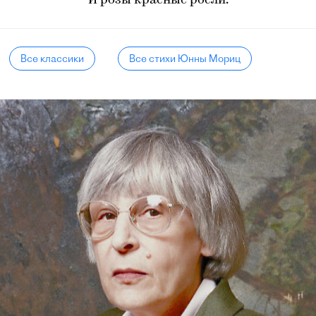
И розы красные росли.
Все классики
Все стихи Юнны Мориц