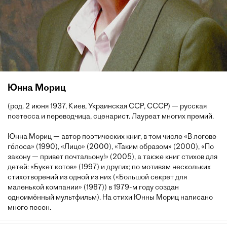
Юнна Мориц
(род. 2 июня 1937, Киев, Украинская ССР, СССР) — русская
поэтесса и переводчица, сценарист. Лауреат многих премий.
Юнна Мориц — автор поэтических книг, в том числе «В логове
го́лоса» (1990), «Лицо» (2000), «Таким образом» (2000), «По
закону — привет почтальону!» (2005), а также книг стихов для
детей: «Букет котов» (1997) и других; по мотивам нескольких
стихотворений из одной из них («Большой секрет для
маленькой компании» (1987)) в 1979-м году создан
одноимённый мультфильм). На стихи Юнны Мориц написано
много песен.