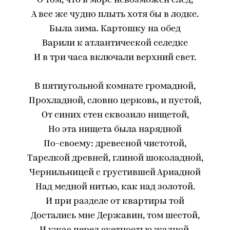
О том, что в море невозможен след,
А все же чудно плыть хотя бы в лодке.
Была зима. Картошку на обед
Варили к атлантической селедке
И в три часа включали верхний свет.
В пятиугольной комнате громадной,
Прохладной, словно церковь, и пустой,
От синих стен сквозило нищетой,
Но эта нищета была нарядной
По-своему: древесной чистотой,
Тарелкой древней, глиной шоколадной,
Чернильницей с грустившей Ариадной
Над медной нитью, как над золотой.
И при разделе от квартиры той
Достались мне Державин, том шестой,