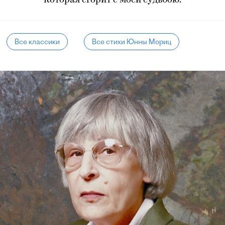
Которая сгорит с моей судьбою.
Все классики
Все стихи Юнны Мориц