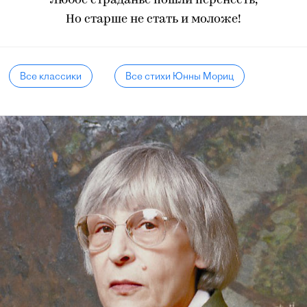
Любое страданье пошли перенесть,
Но старше не стать и моложе!
Все классики
Все стихи Юнны Мориц