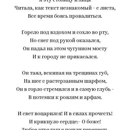
Я эту столицу и лица
Читала, как текст незнакомый - с листа,
Все время боясь провалиться.
Горело под вздохом и сохло во рту,
Но снег под рукой оказался,
Он падал на этом чугунном мосту
И к городу не прикасался.
Он таял, вскипая на трещинах губ,
На шее с растерзанным шарфом,
Он в горло стремился и в самую глубь -
В потемки к роялям и арфам.
И свет воцарился! И в силах прочесть!
И крикнуло сердце:- О боже!