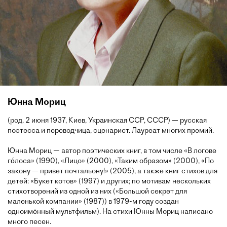
Юнна Мориц
(род. 2 июня 1937, Киев, Украинская ССР, СССР) — русская
поэтесса и переводчица, сценарист. Лауреат многих премий.
Юнна Мориц — автор поэтических книг, в том числе «В логове
го́лоса» (1990), «Лицо» (2000), «Таким образом» (2000), «По
закону — привет почтальону!» (2005), а также книг стихов для
детей: «Букет котов» (1997) и других; по мотивам нескольких
стихотворений из одной из них («Большой секрет для
маленькой компании» (1987)) в 1979-м году создан
одноимённый мультфильм). На стихи Юнны Мориц написано
много песен.