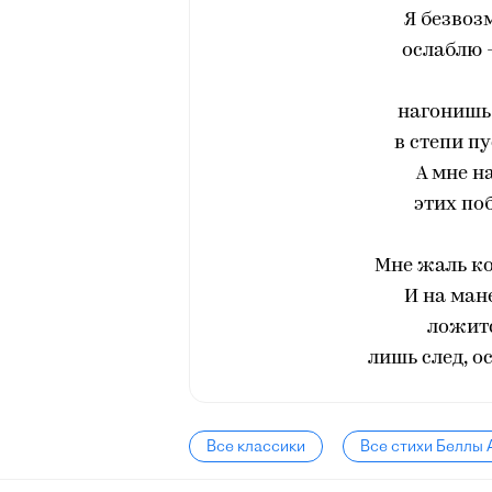
Я безвоз
ослаблю 
нагонишь 
в степи п
А мне н
этих по
Мне жаль ко
И на ман
ложитс
лишь след, о
Все классики
Все стихи Беллы