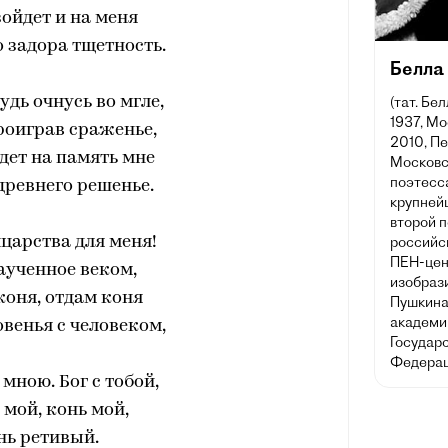
ойдет и на меня
 задора тщетность.
Белла
удь очнусь во мгле,
(тат. Бе
1937, М
роиграв сраженье,
2010, П
идет на память мне
Московс
поэтесса
древнего решенье.
крупней
второй 
лцарства для меня!
российс
ПЕН-цен
аученное веком,
изобрази
коня, отдам коня
Пушкина
академи
венья с человеком,
Государ
Федерац
ною. Бог с тобой,
 мой, конь мой,
нь ретивый.