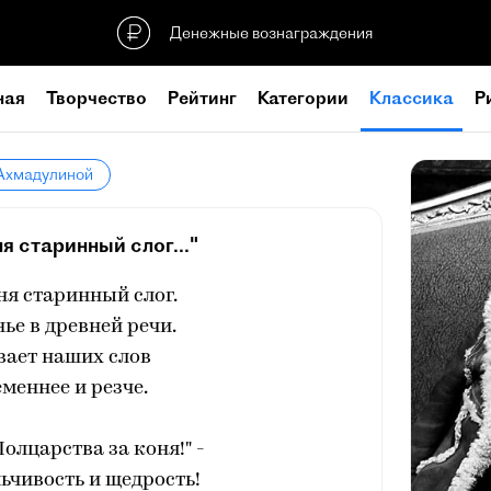
Денежные вознаграждения
ная
Творчество
Рейтинг
Категории
Классика
Р
 Ахмадулиной
я старинный слог..."
ня старинный слог.
нье в древней речи.
вает наших слов
еменнее и резче.
Полцарства за коня!" -
ьчивость и щедрость!