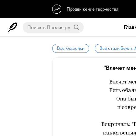
Продвижение творчества
Глав
Все классики
Все стихи Беллы
"Влечет мен
Влечет ме
Есть обая
Она бы
и совр
Вскричать: "
какая вспыл