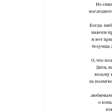
Но сниз
последнего
Когда-ниб
навеки п
и вот пр
безумца 
О, что по
Дитя, н
возьму 
за полмгно
любимым м
о конь
ко