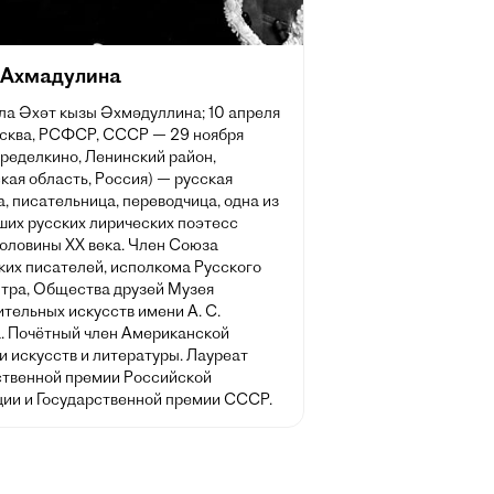
 Ахмадулина
лла Әхәт кызы Әхмәдуллина; 10 апреля
осква, РСФСР, СССР — 29 ноября
еределкино, Ленинский район,
кая область, Россия) — русская
, писательница, переводчица, одна из
ших русских лирических поэтесс
половины XX века. Член Союза
ких писателей, исполкома Русского
тра, Общества друзей Музея
тельных искусств имени А. С.
. Почётный член Американской
и искусств и литературы. Лауреат
ственной премии Российской
ии и Государственной премии СССР.