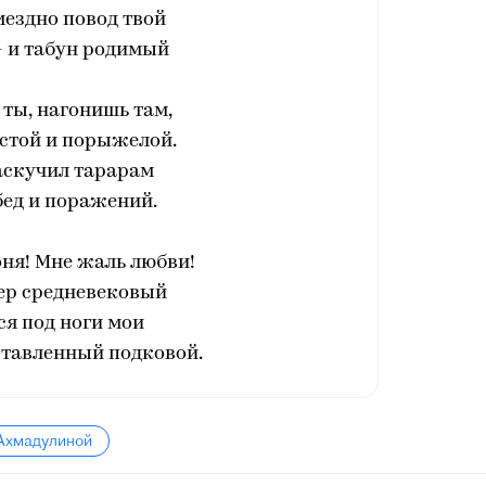
мездно повод твой
- и табун родимый
ты, нагонишь там,
устой и порыжелой.
аскучил тарарам
бед и поражений.
ня! Мне жаль любви!
ер средневековый
я под ноги мои
ставленный подковой.
 Ахмадулиной