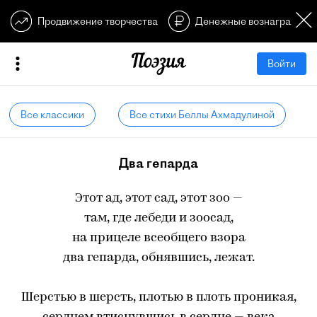
Продвижение творчества
Денежные вознагражден
Войти
Все классики
Все стихи Беллы Ахмадулиной
Два гепарда
Этот ад, этот сад, этот зоо —
там, где лебеди и зоосад,
на прицеле всеобщего взора
два гепарда, обнявшись, лежат.
Шерстью в шерсть, плотью в плоть проникая,