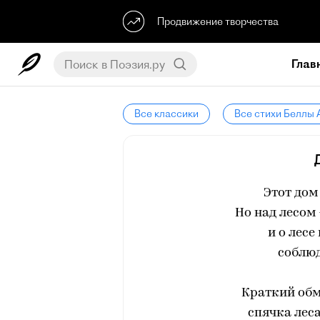
Продвижение творчества
Глав
Все классики
Все стихи Беллы
Этот дом 
Но над лесом 
и о лесе
соблюд
Краткий обм
спячка леса