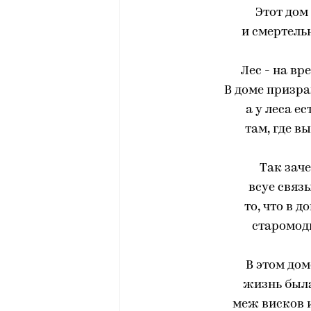
Этот дом
и смертельн
Лес - на вре
В доме призра
а у леса е
там, где в
Так заче
всуе связ
то, что в 
старомодн
В этом дом
жизнь была
меж висков и