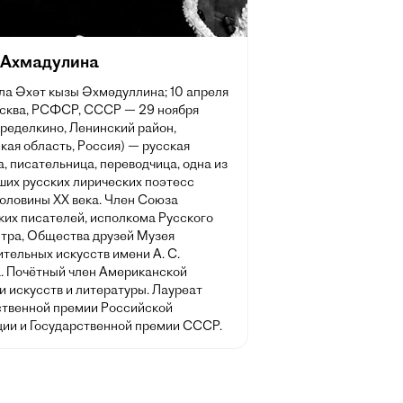
 Ахмадулина
лла Әхәт кызы Әхмәдуллина; 10 апреля
осква, РСФСР, СССР — 29 ноября
еределкино, Ленинский район,
кая область, Россия) — русская
, писательница, переводчица, одна из
ших русских лирических поэтесс
половины XX века. Член Союза
ких писателей, исполкома Русского
тра, Общества друзей Музея
тельных искусств имени А. С.
. Почётный член Американской
и искусств и литературы. Лауреат
ственной премии Российской
ии и Государственной премии СССР.