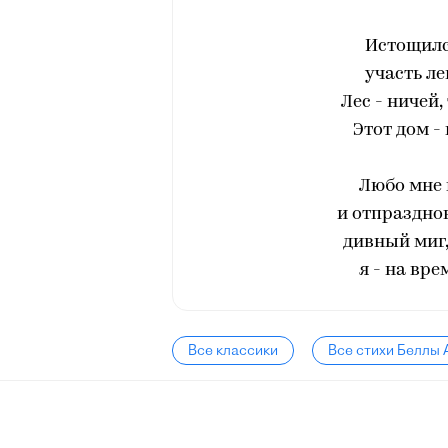
Истощилс
участь ле
Лес - ничей,
Этот дом -
Любо мне 
и отпраздно
дивный миг,
я - на вре
Все классики
Все стихи Беллы