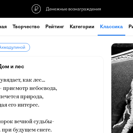
Денежные вознаграждения
ная
Творчество
Рейтинг
Категории
Классика
Р
 Ахмадулиной
Дом и лес
увядает, как лес...
- присмотр небосвода,
 печется природа,
ая его интерес.
орок вечной судьбы-
 при будущем снеге.