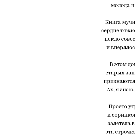
молода и
Книга мучи
сердце тяжко
пекло сове
и вперялос
В этом до
старых зап
признаются,
Ах, я знаю,
Просто ут
и соринкою
залетела 
эта строчка