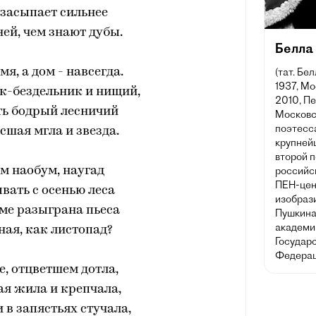
 засыпает сильнее
ей, чем знают дубы.
Белла
мя, а дом - навсегда.
(тат. Бе
1937, М
к-бездельник и нищий,
2010, П
сть бодрый лесничий
Московс
поэтесса
ысшая мгла и звезда.
крупней
второй 
м наобум, наугад
российс
ПЕН-цен
ывать с осенью леса
изобрази
доме разыграна пьеса
Пушкина
академи
ая, как листопад?
Государ
Федерац
е, отцветшем дотла,
я жила и крепчала,
 в запястьях стучала,